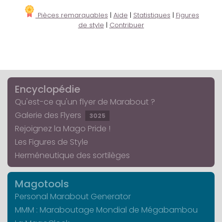
Pièces remarquables
|
Aide
|
Statistiques
|
Figures
de style
|
Contribuer
Encyclopédie
Qu'est-ce qu'un flyer de Marabout ?
Galerie des Flyers
3025
Rejoignez la Mago Pride !
Les Figures de Style
Herméneutique des sortilèges
Magotools
Personal Marabout Generator
MMM : Maraboutage Mondial de Mégabambou