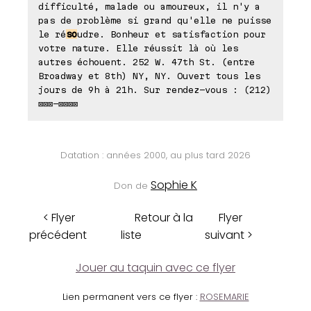
difficulté, malade ou amoureux, il n'y a
pas de problème si grand qu'elle ne puisse
le ré
so
udre. Bonheur et satisfaction pour
votre nature. Elle réussit là où les
autres échouent. 252 W. 47th St. (entre
Broadway et 8th) NY, NY. Ouvert tous les
jours de 9h à 21h. Sur rendez-vous : (212)
⊠⊠⊠-⊠⊠⊠⊠
Datation : années 2000, au plus tard 2026
Sophie K
Don de
< Flyer
Retour à la
Flyer
précédent
liste
suivant >
Jouer au taquin avec ce flyer
Lien permanent vers ce flyer :
ROSEMARIE