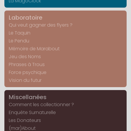
La MagoClock
Laboratoire
Qui veut gagner des flyers ?
Le Taquin
Le Pendu
Mémoire de Marabout
Jeu des Noms
Phrases à Trous
Force psychique
Vision du futur
Miscellanées
Comment les collectionner ?
Enquête Surnaturelle
Les Donateurs
(mar)About