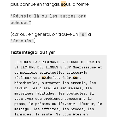
plus connue en français
so
us la forme :
"Réussit là ou les autres ont
échoués"
(car oui, en général, on trouve un
à
"s"
)
"échoués"
Texte intégral du flyer
LECTURES PAR ROSEMARIE ? TIRAGE DE CARTES
ET LECTURE DES LIGNES 8 ESP Guérisseuse et
conseillère spirituelle. Laissez-la
réaliser vos
so
uhaits. Guéri
so
n,
bénédiction, surmonter les ennemis, les
rivaux, les querelles amoureuses, les
mauvaises habitudes, les obstacles. Si
vous avez des problèmes concernant le
passé, le présent ou l'avenir, l'amour, le
mariage, les affaires, les procès, les
finances, la santé. Si vous êtes en