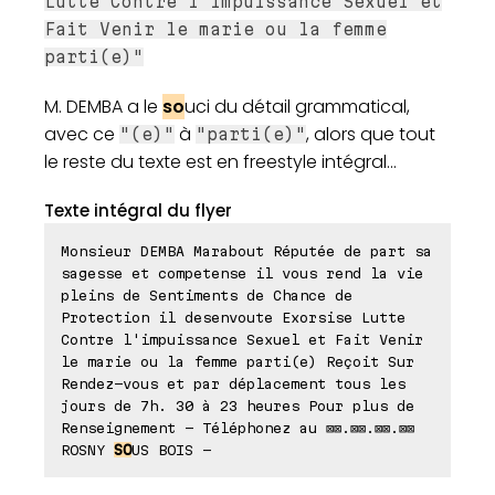
Lutte Contre l'impuissance Sexuel et
Fait Venir le marie ou la femme
parti(e)"
M. DEMBA a le
so
uci du détail grammatical,
avec ce
à
, alors que tout
"(e)"
"parti(e)"
le reste du texte est en freestyle intégral...
Texte intégral du flyer
Monsieur DEMBA Marabout Réputée de part sa
sagesse et competense il vous rend la vie
pleins de Sentiments de Chance de
Protection il desenvoute Exorsise Lutte
Contre l'impuissance Sexuel et Fait Venir
le marie ou la femme parti(e) Reçoit Sur
Rendez-vous et par déplacement tous les
jours de 7h. 30 à 23 heures Pour plus de
Renseignement - Téléphonez au ⊠⊠.⊠⊠.⊠⊠.⊠⊠
ROSNY
SO
US BOIS -