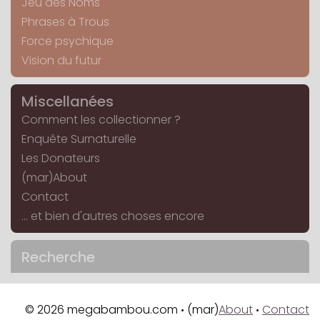
Jeu des Noms
Phrases à Trous
Force psychique
Vision du futur
Miscellanées
Comment les collectionner ?
Enquête Surnaturelle
Les Donateurs
(mar)About
Contact
... et bien d'autres choses encore
Recherche
© 2026 megabambou.com
(mar)
About
Contact
•
•