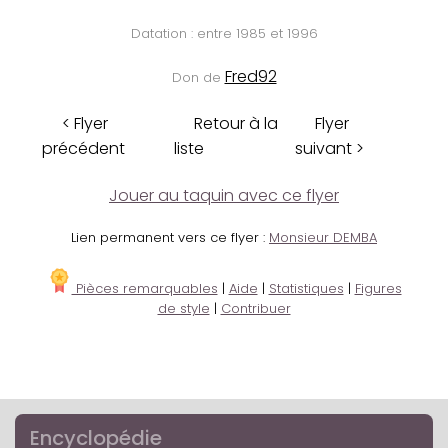
Datation : entre 1985 et 1996
Fred92
Don de
< Flyer
Retour à la
Flyer
précédent
liste
suivant >
Jouer au taquin avec ce flyer
Lien permanent vers ce flyer :
Monsieur DEMBA
Pièces remarquables
|
Aide
|
Statistiques
|
Figures
de style
|
Contribuer
Encyclopédie