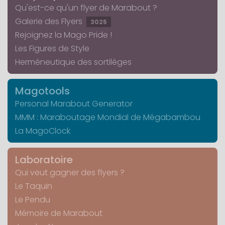
Qu'est-ce qu'un flyer de Marabout ?
Galerie des Flyers
3025
Rejoignez la Mago Pride !
Les Figures de Style
Herméneutique des sortilèges
Magotools
Personal Marabout Generator
MMM : Maraboutage Mondial de Mégabambou
La MagoClock
Laboratoire
Qui veut gagner des flyers ?
Le Taquin
Le Pendu
Mémoire de Marabout