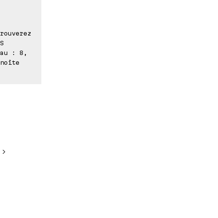
rouverez
S
au : 8,
noîte
 >