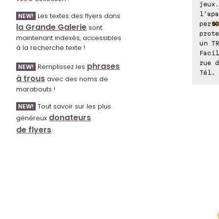
jeux.
l'apa
Les textes des flyers dans
NEW!
per
so
la Grande Galerie
sont
prote
maintenant indexés, accessibles
un TR
à la recherche texte !
Facil
rue d
phrases
Remplissez les
NEW!
Tél. 
à trous
avec des noms de
marabouts !
Tout savoir sur les plus
NEW!
donateurs
généreux
de flyers
.