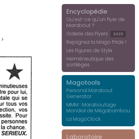
Encyclopédie
Qu'est-ce qu'un flyer de
Marabout ?
Galerie des Flyers
3025
 >
Rejoignez la Mago Pride !
Les Figures de Style
Herméneutique des
sortilèges
Magotools
Personal Marabout
Generator
MMM : Maraboutage
Mondial de Mégabambou
La MagoClock
Laboratoire