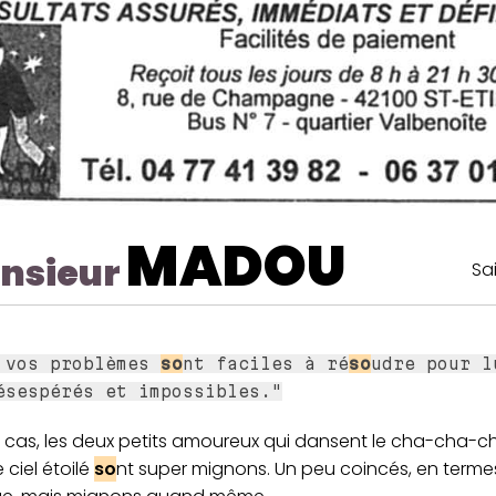
MADOU
nsieur
Sa
 vos problèmes
so
nt faciles à ré
so
udre pour l
ésespérés et impossibles."
t cas, les deux petits amoureux qui dansent le cha-cha-
 ciel étoilé
so
nt super mignons. Un peu coincés, en terme