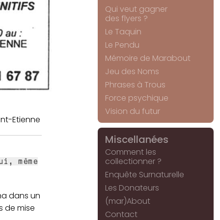
Qui veut gagner
des flyers ?
Le Taquin
Le Pendu
Mémoire de Marabout
Jeu des Noms
Phrases à Trous
Force psychique
Vision du futur
int-Etienne
Miscellanées
Comment les
collectionner ?
ui, même
Enquête Surnaturelle
Les Donateurs
cha dans un
(mar)About
s de mise
Contact