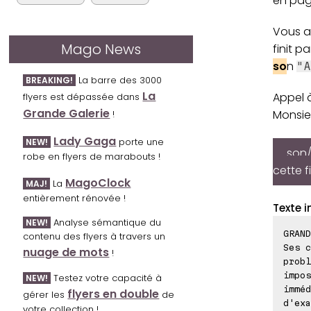
en pag
Vous a
Mago News
finit p
so
n
"A
La barre des 3000
BREAKING!
La
Appel 
flyers est dépassée dans
Grande Galerie
Monsie
!
Lady Gaga
porte une
NEW!
son/
robe en flyers de marabouts !
cette f
MagoClock
La
MAJ!
entièrement rénovée !
Texte i
Analyse sémantique du
NEW!
GRAND
contenu des flyers à travers un
Ses 
nuage de mots
!
prob
impos
Testez votre capacité à
NEW!
imméd
flyers en double
gérer les
de
d'exa
votre collection !