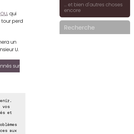
... et bien d'autres choses
encore
DOU
, qui
 tour perd
Recherche
nera un
sieur U.
onnés sur
enir.
 vos
és et
oblèmes
ces aux