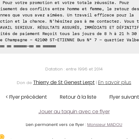
 Pour votre promotion et votre totale réussite. Pour
isement des conflits entre homme et femme, le retour des
nnes que vous avez aimées. Un travail efficace pour la
ction et la chance. N'hésitez pas à me contacter. Vous t
AVAIL SERIEUX. RÉSULTATS ASSURÉS, IMMÉDIATS ET DÉFINITIF
ités de paiement Reçoit tous les jours de 8 h à 21 h 30 
e Champagne - 42100 ST-ETIENNE Bus N° 7 - quartier Valbe
⊠⊠ ⊠⊠ ⊠⊠⊠⊠⊠⊠-⊠⊠ ⊠⊠ ⊠⊠⊠⊠⊠⊠
Datation : entre 1996 et 2014
Thierry de St Genest Lerpt
En savoir plus
Don de
|
< Flyer précédent
Retour à la liste
Flyer suivant
Jouer au taquin avec ce flyer
Lien permanent vers ce flyer :
Monsieur MADOU