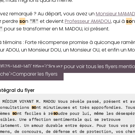
e, mais mignons quand même.
vez remarqué ? Au départ, vous avez un
Monsieur MAMA
ar perdre
so
n
et devient
Professeur AMADOU
, qui à
so
n
"M"
pour se transformer en M. MADOU, ici présent.
"
à témoins : Forte récompense promise à quiconque ramè
ur ADOU, un Monsieur DOU, un Monsieur OU, et enfin un Mon
1675-1441-140' title='Cliquez pour voir tous les flyers menti
iche'>Comparer les flyers
ntégral du flyer
 MÉDIUM VOYANT M. MADOU Vous révèle passé, présent et av
consultations
so
nt minutieuses et très approfondies. Tous
lèmes
so
nt faciles à ré
so
udre pour lui, même les désespér
sibles. Une affection sentimentale qui se retrouve
iatement. Un amour durable entre époux. Pour tous vos pr
mens, de concours, de défense et de protection, vos chan