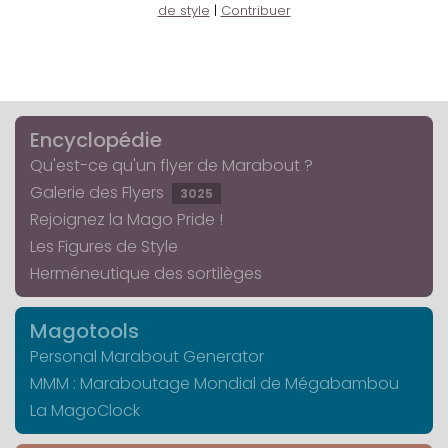
de style
|
Contribuer
Encyclopédie
Qu'est-ce qu'un flyer de Marabout ?
Galerie des Flyers
3025
Rejoignez la Mago Pride !
Les Figures de Style
Herméneutique des sortilèges
Magotools
Personal Marabout Generator
MMM : Maraboutage Mondial de Mégabambou
La MagoClock