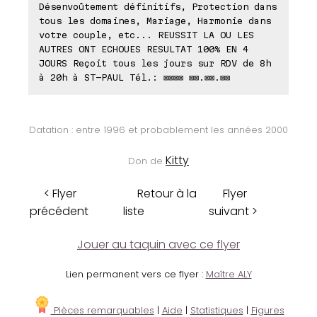
Désenvoûtement définitifs, Protection dans
tous les domaines, Mariage, Harmonie dans
votre couple, etc... REUSSIT LA OU LES
AUTRES ONT ECHOUES RESULTAT 100% EN 4
JOURS Reçoit tous les jours sur RDV de 8h
à 20h à ST-PAUL Tél.: ⊠⊠⊠⊠ ⊠⊠.⊠⊠.⊠⊠
Datation : entre 1996 et probablement les années 2000
Kitty
Don de
< Flyer
Retour à la
Flyer
précédent
liste
suivant >
Jouer au taquin avec ce flyer
Lien permanent vers ce flyer :
Maître ALY
Pièces remarquables
|
Aide
|
Statistiques
|
Figures