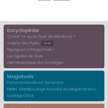
Encyclopédie
Qu'est-ce qu'un flyer de Marabout ?
Galerie des Flyers
3025
Rejoignez la Mago Pride !
Les Figures de Style
Herméneutique des sortilèges
Magotools
Personal Marabout Generator
MMM : Maraboutage Mondial de Mégabambou
La MagoClock