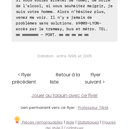
de l'alcool, si vous souhaitez maigrir, je
suis votre homme. Alors n'hésitez plus,
venez me voir. Il n'y a jamais de
problèmes sans solutions. 69003-LYON-
accès par le tramway, bus et métro. TEL.
⊠⊠ ⊠⊠⊠⊠⊠⊠⊠⊠ - PORT. ⊠⊠ ⊠⊠ ⊠⊠ ⊠⊠ ⊠⊠
Datation : entre 1996 et 2005
< Flyer
Retour à la
Flyer
précédent
liste
suivant >
Jouer au taquin avec ce flyer
Lien permanent vers ce flyer :
Professeur TAHA
Pièces remarquables
|
Aide
|
Statistiques
|
Figures
de style
|
Contribuer