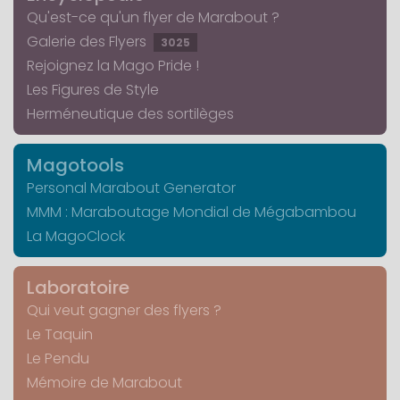
Qu'est-ce qu'un flyer de Marabout ?
Galerie des Flyers
3025
Rejoignez la Mago Pride !
Les Figures de Style
Herméneutique des sortilèges
Magotools
Personal Marabout Generator
MMM : Maraboutage Mondial de Mégabambou
La MagoClock
Laboratoire
Qui veut gagner des flyers ?
Le Taquin
Le Pendu
Mémoire de Marabout