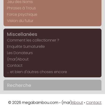
Jeu des Noms
Phrases à Trous
Force psychique
Vision du futur
Miscellanées
Comment les collectionner ?
Enquête Surnaturelle
Les Donateurs
(mar)About
Contact
... et bien d'autres choses encore
Recherche
© 2026 megabambou.com
(mar)
About
Contact
•
•