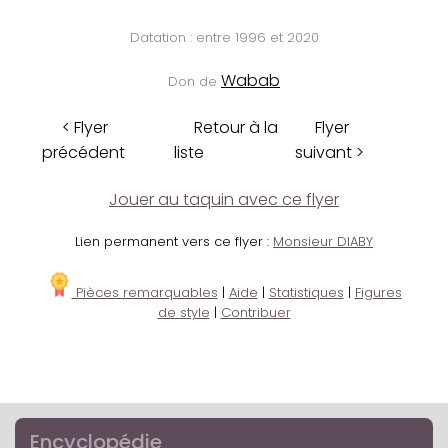
Datation : entre 1996 et 2020
Wabab
Don de
< Flyer
Retour à la
Flyer
précédent
liste
suivant >
Jouer au taquin avec ce flyer
Lien permanent vers ce flyer :
Monsieur DIABY
Pièces remarquables
|
Aide
|
Statistiques
|
Figures
de style
|
Contribuer
Encyclopédie