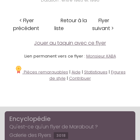
Datation : entre 1985 et 1996
< Flyer
Retour à la
Flyer
précédent
liste
suivant >
Jouer au taquin avec ce flyer
Lien permanent vers ce flyer :
Monsieur KABA
Pièces remarquables
|
Aide
|
Statistiques
|
Figures
de style
|
Contribuer
Encyclopédie
Qu'est-ce qu'un flyer de Marabout ?
Galerie des Flyers
3018