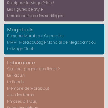
Rejoignez la Mago Pride !
Les Figures de Style
Herméneutique des sortilèges
Magotools
Personal Marabout Generator
MMM : Maraboutage Mondial de Mégabambou
La MagoClock
Laboratoire
Qui veut gagner des flyers ?
Le Taquin
Le Pendu
Mémoire de Marabout
Jeu des Noms
Phrases à Trous
Force psychique