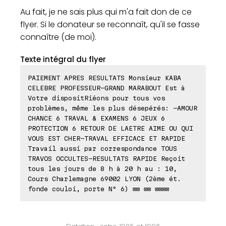
Au fait, je ne sais plus qui m'a fait don de ce
flyer. Si le donateur se reconnaît, qu'il se fasse
connaître (de moi).
Texte intégral du flyer
PAIEMENT APRES RESULTATS Monsieur KABA
CELEBRE PROFESSEUR-GRAND MARABOUT Est à
Votre dispositRiéons pour tous vos
problèmes, même les plus désepérés: -AMOUR
CHANCE 6 TRAVAL & EXAMENS 6 JEUX 6
PROTECTION 6 RETOUR DE LAETRE AIME OU QUI
VOUS EST CHER-TRAVAL EFFICACE ET RAPIDE
Travail aussi par correspondance TOUS
TRAVOS OCCULTES-RESULTATS RAPIDE Reçoit
tous les jours de 8 h à 20 h au : 10,
Cours Charlemagne 69002 LYON (2ème ét.
fonde couloi, porte N° 6) ⊠⊠ ⊠⊠ ⊠⊠⊠⊠