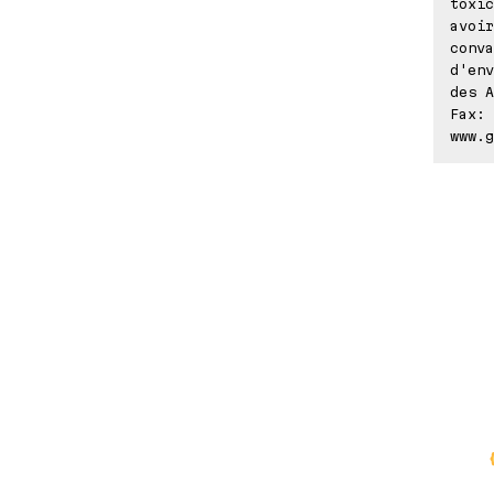
toxic
avoi
conva
d'env
des A
Fax: 
www.g