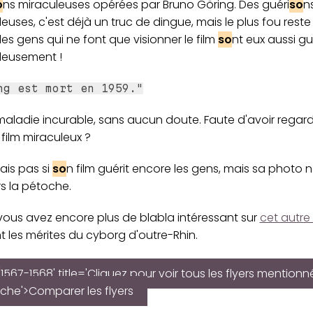
o
ns miraculeuses opérées par Bruno Göring. Des guéri
so
n
euses, c'est déjà un truc de dingue, mais le plus fou reste 
s gens qui ne font que visionner le film
so
nt eux aussi gu
leusement !
ng est mort en 1959."
maladie incurable, sans aucun doute. Faute d'avoir regar
film miraculeux ?
ais pas si
so
n film guérit encore les gens, mais sa photo 
s la pétoche.
vous avez encore plus de blabla intéressant sur
cet autre
 les mérites du cyborg d'outre-Rhin.
1567-1568' title='Cliquez pour voir tous les flyers mentionn
iche'>Comparer les flyers