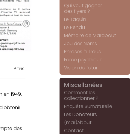
Qui veut gagner
des flyers ?
Le Taquin
Le Pendu
Mémoire de Marabout
Jeu des Noms
Phrases à Trous
Force psychique
Vision du futur
Paris
Miscellanées
Comment les
 en 1949.
collectionner ?
Enquête Surnaturelle
 d'obtenir
Les Donateurs
(mar)About
compte des
Contact