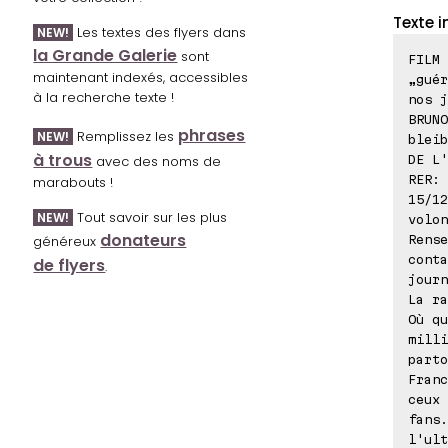
Texte i
Les textes des flyers dans
NEW!
la Grande Galerie
sont
FILM 
maintenant indexés, accessibles
„guér
à la recherche texte !
nos j
BRUNO
phrases
Remplissez les
NEW!
bleib
à trous
DE L'
avec des noms de
RER: 
marabouts !
15/12
Tout savoir sur les plus
NEW!
volo
donateurs
Rense
généreux
conta
de flyers
.
jour
La ra
Où qu
milli
parto
Franc
ceux
fans
l'ult