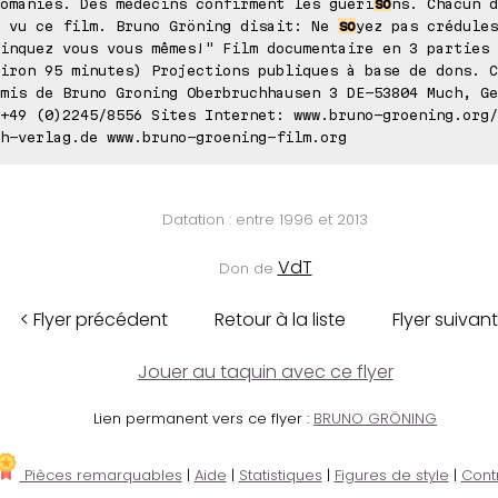
omanies. Des médecins confirment les guéri
so
ns. Chacun d
r vu ce film. Bruno Gröning disait: Ne
so
yez pas crédules
inquez vous vous mêmes!" Film documentaire en 3 parties 
iron 95 minutes) Projections publiques à base de dons. C
mis de Bruno Groning Oberbruchhausen 3 DE-53804 Much, Ge
+49 (0)2245/8556 Sites Internet: www.bruno-groening.org/
h-verlag.de www.bruno-groening-film.org
Datation : entre 1996 et 2013
VdT
Don de
< Flyer précédent
Retour à la liste
Flyer suivant
Jouer au taquin avec ce flyer
Lien permanent vers ce flyer :
BRUNO GRÖNING
Pièces remarquables
|
Aide
|
Statistiques
|
Figures de style
|
Cont