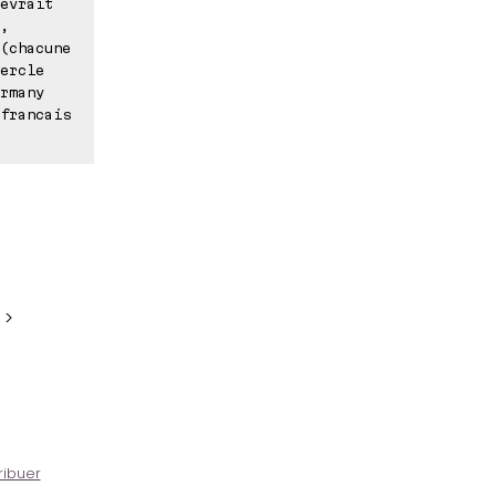
evrait
,
(chacune
ercle
rmany
francais
 >
ribuer