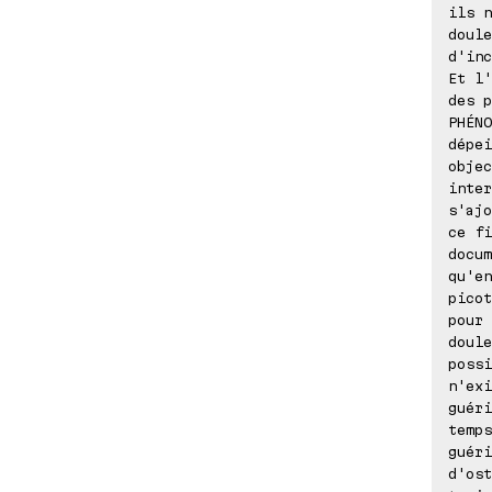
ils n
doule
d'in
Et l'
des p
PHÉNO
dépei
objec
inter
s'ajo
ce fi
docum
qu'e
picot
pour 
doule
possi
n'exi
guéri
temps
guéri
d'ost