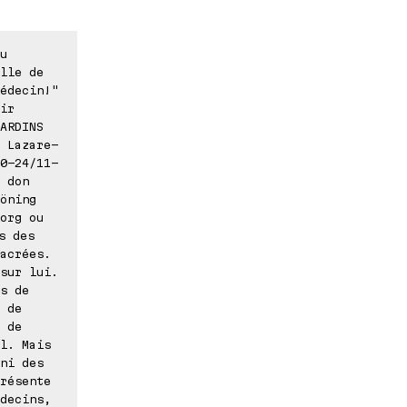
u
lle de
édecin!"
ir
ARDINS
 Lazare-
0-24/11-
 don
öning
org ou
s des
acrées.
sur lui.
s de
 de
 de
l. Mais
ni des
résente
decins,