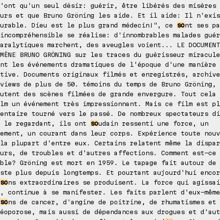
'ont qu'un seul désir: guérir, être libérés des misères 
urs et que Bruno Gröning les aide. Et il aide: Il n'exis
curable. Dieu est le plus grand médecin!", ce
so
nt ses pa
incompréhensible se réalise: d'innombrables malades guér
aralytiques marchent, des aveugles voient... LE DOCUMENT
MÈNE BRUNO GRÖNING sur les traces du guérisseur miracule
nt les événements dramatiques de l'époque d'une manière
tive. Documents originaux filmés et enregistrés, archive
views de plus de 50. témoins du temps de Bruno Gröning, 
utent des scènes filmées de grande envergure. Tout cela 
lm un événement très impressionnant. Mais ce film est pl
entaire tourné vers le passé. De nombreux spectateurs di
n le regardant, ils ont
so
udain ressenti une force, un
ement, un courant dans leur corps. Expérience toute nouv
la plupart d'entre eux. Certains relatent même la dispar
urs, de troubles et d'autres affections. Comment est-ce
ble? Gröning est mort en 1959. Le tapage fait autour de 
ste plus depuis longtemps. Et pourtant aujourd'hui encor
so
ns extraordinaires se produisent. La force qui agissa
, continue à se manifester. Les faits parlent d'eux-même
so
ns de cancer, d'angine de poitrine, de rhumatismes et
éoporose, mais aussi de dépendances aux drogues et d'aut