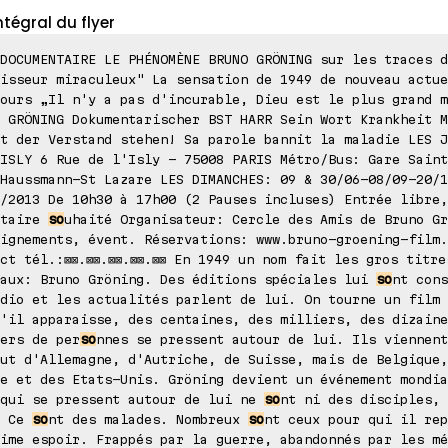
ntégral du flyer
DOCUMENTAIRE LE PHÉNOMÈNE BRUNO GRÖNING sur les traces d
isseur miraculeux" La sensation de 1949 de nouveau actue
ours „Il n'y a pas d'incurable, Dieu est le plus grand m
 GRÖNING Dokumentarischer BST HARR Sein Wort Krankheit M
t der Verstand stehen! Sa parole bannit la maladie LES J
ISLY 6 Rue de l'Isly - 75008 PARIS Métro/Bus: Gare Saint
Haussmann-St Lazare LES DIMANCHES: 09 & 30/06-08/09-20/1
/2013 De 10h30 à 17h00 (2 Pauses incluses) Entrée libre,
ntaire
so
uhaité Organisateur: Cercle des Amis de Bruno Gr
ignements, évent. Réservations: www.bruno-groening-film.
ct tél.:⊠⊠.⊠⊠.⊠⊠.⊠⊠.⊠⊠ En 1949 un nom fait les gros titre
naux: Bruno Gröning. Des éditions spéciales lui
so
nt cons
dio et les actualités parlent de lui. On tourne un film 
'il apparaisse, des centaines, des milliers, des dizaine
ers de per
so
nnes se pressent autour de lui. Ils viennent
ut d'Allemagne, d'Autriche, de Suisse, mais de Belgique,
e et des Etats-Unis. Gröning devient un événement mondia
 qui se pressent autour de lui ne
so
nt ni des disciples, 
. Ce
so
nt des malades. Nombreux
so
nt ceux pour qui il rep
ime espoir. Frappés par la guerre, abandonnés par les mé