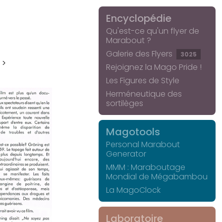
Encyclopédie
Qu'est-ce qu'un flyer de
Marabout ?
Galerie des Flyers
3025
 >
Rejoignez la Mago Pride !
Les Figures de Style
Herméneutique des
sortilèges
Magotools
Personal Marabout
Generator
MMM : Maraboutage
Mondial de Mégabambou
La MagoClock
Laboratoire