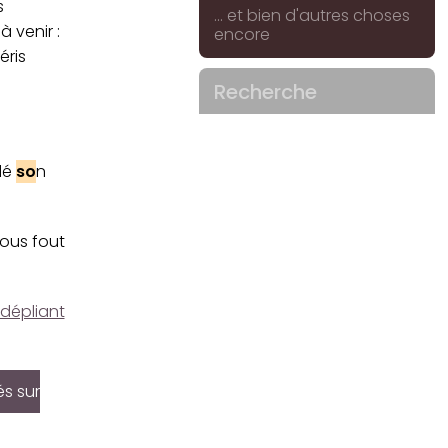
s
... et bien d'autres choses
à venir :
encore
éris
Recherche
dé
so
n
nous fout
 dépliant
és sur