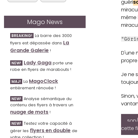
guéri
s
miracul
même le
Mago News
miracu
La barre des 3000
BREAKING!
"Göri
La
flyers est dépassée dans
Grande Galerie
!
D'une 
propre 
Lady Gaga
porte une
NEW!
robe en flyers de marabouts !
Je ne s
MagoClock
toujour
La
MAJ!
entièrement rénovée !
Sinon, 
Analyse sémantique du
NEW!
vantant
contenu des flyers à travers un
nuage de mots
!
son/
Testez votre capacité à
NEW!
cette f
flyers en double
gérer les
de
votre collection !