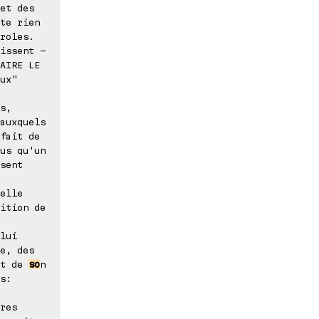
et des
te rien
roles.
issent -
AIRE LE
ux"
s,
auxquels
fait de
us qu'un
sent
elle
ition de
lui
e, des
it de
so
n
s:
res