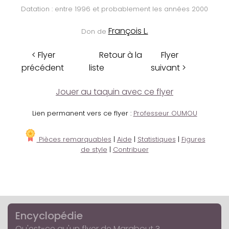
Datation : entre 1996 et probablement les années 2000
François L.
Don de
< Flyer
Retour à la
Flyer
précédent
liste
suivant >
Jouer au taquin avec ce flyer
Lien permanent vers ce flyer :
Professeur OUMOU
Pièces remarquables
|
Aide
|
Statistiques
|
Figures
de style
|
Contribuer
Encyclopédie
Qu'est-ce qu'un flyer de Marabout ?