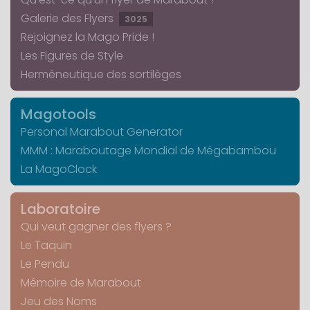
Galerie des Flyers
3025
Rejoignez la Mago Pride !
Les Figures de Style
Herméneutique des sortilèges
Magotools
Personal Marabout Generator
MMM : Maraboutage Mondial de Mégabambou
La MagoClock
Laboratoire
Qui veut gagner des flyers ?
Le Taquin
Le Pendu
Mémoire de Marabout
Jeu des Noms