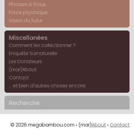
Phrases à Trous
Force psychique
Vision du futur
Miscellanées
Comment les collectionner ?
Enquête Surnaturelle
Les Donateurs
(mar)About
Contact
... et bien d'autres choses encore
Recherche
© 2026 megabambou.com
(mar)
About
Contact
•
•