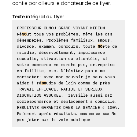
confie par ailleurs le donateur de ce flyer.
Texte intégral du flyer
PROFESSEUR OUMOU GRAND VOYANT MEDIUM
Ré
so
ut tous vos problèmes, même les cas
désespérés. Problèmes familiaux, amour,
divorce, examen, concours, toute
so
rte de
maladie, désenvoûtement, impuissance
sexuelle, attraction de clientèle, si
votre commerce ne marche pas, entreprise
en faillite, etc. N'hésitez pas à me
contacter: avec mon pouvoir je peux vous
aider à ré
so
udre de loin comme de près.
TRAVAIL EFFICACE, RAPIDE ET SERIEUX
DISCRETION ASSUREE. Travaille aussi par
correspondance et déplacement à domicile.
RESULTATS GARANTIS DANS LA SEMAINE à 100%.
Paiement après résultats. ⊠⊠⊠ ⊠⊠ ⊠⊠ ⊠⊠⊠ Ne
pas jeter sur la vole publique