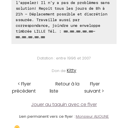
l'appeler! Il n'y a pas de problèmes sans
solution! Reçoit tous les jours de 8h à
21h - Déplacement possible et discrétion
assurée. Travaille aussi par
correspondance, joindre une enveloppe
timbrée LILLE Tél. : ⊠⊠.⊠⊠.⊠⊠.⊠⊠.⊠⊠-
⊠⊠.⊠⊠.⊠⊠.⊠⊠.⊠⊠
Datation : entre 1996 et 2007
Kitty
Don de
< Flyer
Retour à la
Flyer
précédent
liste
suivant >
Jouer au taquin avec ce flyer
Lien permanent vers ce flyer :
Monsieur ALIOUNE