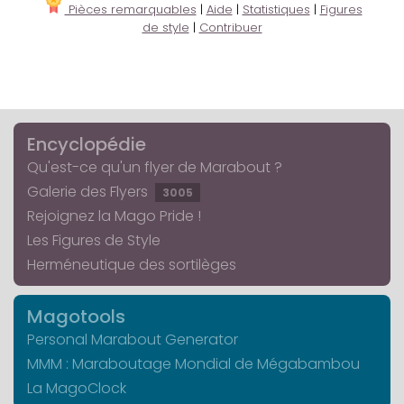
Pièces remarquables
|
Aide
|
Statistiques
|
Figures
de style
|
Contribuer
Encyclopédie
Qu'est-ce qu'un flyer de Marabout ?
Galerie des Flyers
3005
Rejoignez la Mago Pride !
Les Figures de Style
Herméneutique des sortilèges
Magotools
Personal Marabout Generator
MMM : Maraboutage Mondial de Mégabambou
La MagoClock