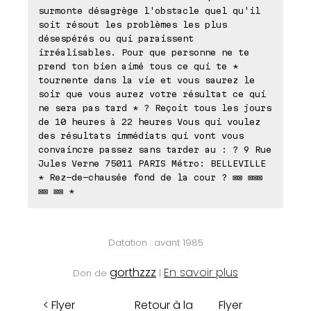
surmonte désagrège l'obstacle quel qu'il
soit résout les problèmes les plus
désespérés ou qui paraissent
irréalisables. Pour que personne ne te
prend ton bien aimé tous ce qui te *
tournente dans la vie et vous saurez le
soir que vous aurez votre résultat ce qui
ne sera pas tard * ? Reçoit tous les jours
de 10 heures à 22 heures Vous qui voulez
des résultats immédiats qui vont vous
convaincre passez sans tarder au : ? 9 Rue
Jules Verne 75011 PARIS Métro: BELLEVILLE
* Rez-de-chausée fond de la cour ? ⊠⊠ ⊠⊠⊠
⊠⊠ ⊠⊠ *
Datation : avant 1985
gorthzzz
En savoir plus
Don de
|
< Flyer
Retour à la
Flyer