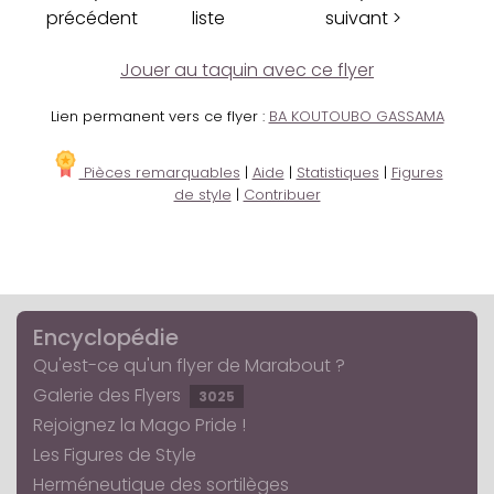
précédent
liste
suivant >
Jouer au taquin avec ce flyer
Lien permanent vers ce flyer :
BA KOUTOUBO GASSAMA
Pièces remarquables
|
Aide
|
Statistiques
|
Figures
de style
|
Contribuer
Encyclopédie
Qu'est-ce qu'un flyer de Marabout ?
Galerie des Flyers
3025
Rejoignez la Mago Pride !
Les Figures de Style
Herméneutique des sortilèges