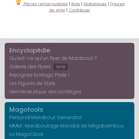
Pièces remarquables
|
Aide
|
Statistiques
|
Figures
de style
|
Contribuer
Encyclopédie
Qu'est-ce qu'un flyer de Marabout ?
Galerie des Flyers
3016
Rejoignez la Mago Pride !
Les Figures de Style
Herméneutique des sortilèges
Magotools
Personal Marabout Generator
MMM : Maraboutage Mondial de Mégabambou
La MagoClock