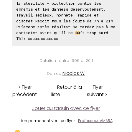
la stérilité - protection contre les
ennemis et les dangers désenvoutement.
Travail sérieux, honnête, rapide et
discret Reçoit tous les jours de 7h à 21h
Paiement après résultat Ne tardez pas à me
contacter avant qu'il ne
so
it trop tard
Tél: ⊠⊠.⊠⊠.⊠⊠.⊠⊠.⊠⊠
Datation : entre 1996 et 2011
Nicolas W.
Don de
< Flyer
Retour à la
Flyer
précédent
liste
suivant >
Jouer au taquin avec ce flyer
Lien permanent vers ce flyer :
Professeur AMARA