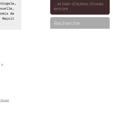
... et bien d'autres choses
njugale,
encore
xuelle,
rmis de
 Reçoit
Recherche
 >
ribuer