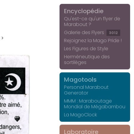
Encyclopédie
Qu'est-ce qu'un flyer de
Marabout ?
Galerie des Flyers
3012
 >
Rejoignez la Mago Pride !
Les Figures de Style
Herméneutique des
sortilèges
Magotools
Personal Marabout
Generator
MMM : Maraboutage
Mondial de Mégabambou
La MagoClock
Laboratoire