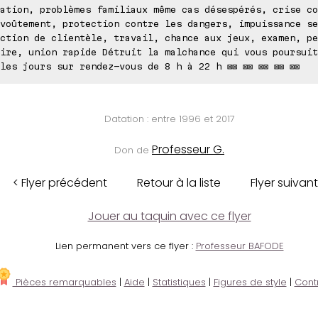
ation, problèmes familiaux même cas désespérés, crise co
voûtement, protection contre les dangers, impuissance se
ction de clientèle, travail, chance aux jeux, examen, pe
ire, union rapide Détruit la malchance qui vous poursuit
les jours sur rendez-vous de 8 h à 22 h ⊠⊠ ⊠⊠ ⊠⊠ ⊠⊠ ⊠⊠
Datation : entre 1996 et 2017
Professeur G.
Don de
< Flyer précédent
Retour à la liste
Flyer suivant
Jouer au taquin avec ce flyer
Lien permanent vers ce flyer :
Professeur BAFODE
Pièces remarquables
|
Aide
|
Statistiques
|
Figures de style
|
Cont