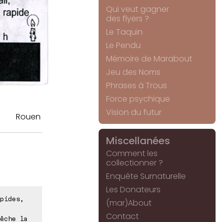
Qui veut gagner
des flyers ?
Le Taquin
Le Pendu
Mémoire de Marabout
Jeu des Noms
Phrases à Trous
Force psychique
Vision du futur
Rouen
Miscellanées
Comment les
collectionner ?
Enquête Surnaturelle
Les Donateurs
pides,
(mar)About
Contact
êche la