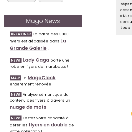
sépar
desen
attra
Mago News
condu
tous 
La barre des 3000
BREAKING!
La
flyers est dépassée dans
Grande Galerie
!
Lady Gaga
porte une
NEW!
robe en flyers de marabouts !
MagoClock
La
MAJ!
entièrement rénovée !
Analyse sémantique du
NEW!
contenu des flyers à travers un
nuage de mots
!
Testez votre capacité à
NEW!
flyers en double
gérer les
de
votre collection !