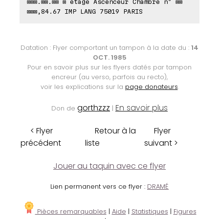
⊠⊠⊠.⊠⊠.⊠⊠ ⊠ étage Ascenceur Chambre nº ⊠⊠
⊠⊠⊠,84.67 IMP LANG 75019 PARIS
Datation : Flyer comportant un tampon à la date du :
14
OCT. 1985
Pour en savoir plus sur les flyers datés par tampon
encreur (au verso, parfois au recto),
voir les explications sur la
page donateurs
.
gorthzzz
En savoir plus
Don de
|
< Flyer
Retour à la
Flyer
précédent
liste
suivant >
Jouer au taquin avec ce flyer
Lien permanent vers ce flyer :
DRAMÉ
Pièces remarquables
|
Aide
|
Statistiques
|
Figures