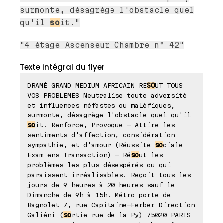
surmonte, désagrège l'obstacle quel
qu'il
so
it."
"4 étage Ascenseur Chambre n° 42"
Texte intégral du flyer
DRAMÉ GRAND MEDIUM AFRICAIN RE
SO
UT TOUS
VOS PROBLEMES Neutralise toute adversité
et influences néfastes ou maléfiques,
surmonte, désagrège l'obstacle quel qu'il
so
it. Renforce, Provoque - Attire les
sentiments d'affection, considération
sympathie, et d'amour (Réussite
so
ciale
Exam ens Transaction) - Ré
so
ut les
problèmes les plus désespérés ou qui
paraissent irréalisables. Reçoit tous les
jours de 9 heures à 20 heures sauf le
Dimanche de 9h à 15h. Métro porte de
Bagnolet 7, rue Capitaine-Ferber Direction
Galiéni (
so
rtie rue de la Py) 75020 PARIS