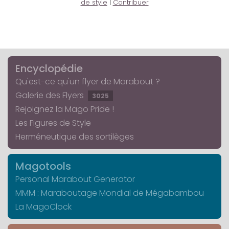
de style
|
Contribuer
Encyclopédie
Qu'est-ce qu'un flyer de Marabout ?
Galerie des Flyers
3025
Rejoignez la Mago Pride !
Les Figures de Style
Herméneutique des sortilèges
Magotools
Personal Marabout Generator
MMM : Maraboutage Mondial de Mégabambou
La MagoClock