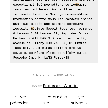
exceptionel lui permettent de ré
so
udre
tous les problémes. Amour Affection
retrouvée fidélité Mariage désenvoûtement
protection contre tous les dangers chance
aux jeux succès aux examens concours
réussite
so
ciale Reçoit tous les jours de
9 heures à 20 heures 18, imp. des Deux-
Nethes, 75018 PARIS Donnant sur le 32,
avenue de Clichy Bus 74. 54, 81 Entrée
face Båt. C 2m étage porte à droite
⊠⊠.⊠⊠.⊠⊠.⊠⊠ Métro Place de Clichy ou Le
Fourche Imp. M. LANG Paris-18
Datation : entre 1985 et 1996
Professeur Claude
Don de
< Flyer
Retour à la
Flyer
précédent
liste
suivant >