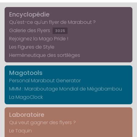
Encyclopédie
Qu'est-ce qu'un flyer de Marabout ?
Galerie des Flyers
3025
Rejoignez la Mago Pride !
Les Figures de Style
Herméneutique des sortilèges
Magotools
Personal Marabout Generator
MMM : Maraboutage Mondial de Mégabambou
La MagoClock
Laboratoire
Qui veut gagner des flyers ?
Le Taquin