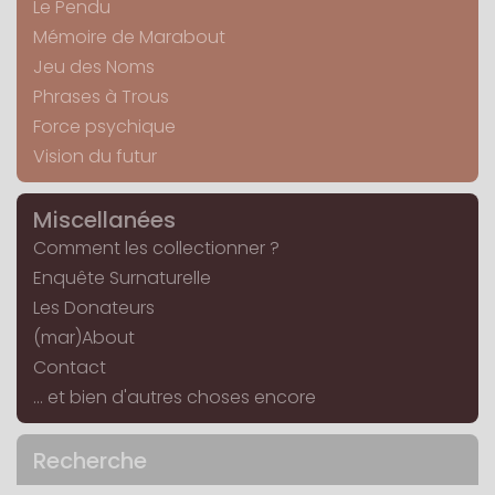
Le Pendu
Mémoire de Marabout
Jeu des Noms
Phrases à Trous
Force psychique
Vision du futur
Miscellanées
Comment les collectionner ?
Enquête Surnaturelle
Les Donateurs
(mar)About
Contact
... et bien d'autres choses encore
Recherche