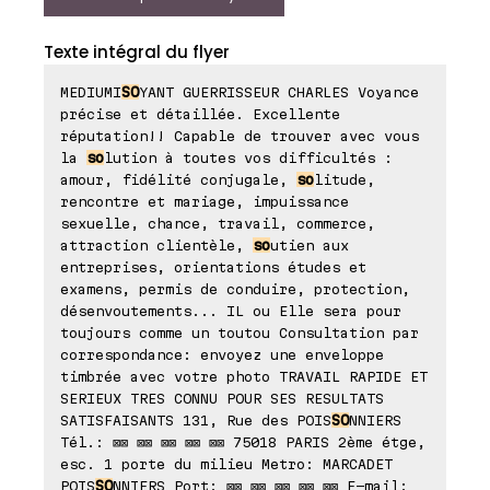
Texte intégral du flyer
MEDIUMI
SO
YANT GUERRISSEUR CHARLES Voyance
précise et détaillée. Excellente
réputation!! Capable de trouver avec vous
la
so
lution à toutes vos difficultés :
amour, fidélité conjugale,
so
litude,
rencontre et mariage, impuissance
sexuelle, chance, travail, commerce,
attraction clientèle,
so
utien aux
entreprises, orientations études et
examens, permis de conduire, protection,
désenvoutements... IL ou Elle sera pour
toujours comme un toutou Consultation par
correspondance: envoyez une enveloppe
timbrée avec votre photo TRAVAIL RAPIDE ET
SERIEUX TRES CONNU POUR SES RESULTATS
SATISFAISANTS 131, Rue des POIS
SO
NNIERS
Tél.: ⊠⊠ ⊠⊠ ⊠⊠ ⊠⊠ ⊠⊠ 75018 PARIS 2ème étge,
esc. 1 porte du milieu Metro: MARCADET
POIS
SO
NNIERS Port: ⊠⊠ ⊠⊠ ⊠⊠ ⊠⊠ ⊠⊠ E-mail: