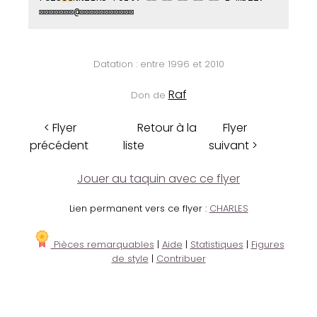
⊠⊠⊠⊠⊠⊠⊠@⊠⊠⊠⊠⊠⊠⊠⊠⊠⊠⊠
Datation : entre 1996 et 2010
Raf
Don de
< Flyer
Retour à la
Flyer
précédent
liste
suivant >
Jouer au taquin avec ce flyer
Lien permanent vers ce flyer :
CHARLES
Pièces remarquables
|
Aide
|
Statistiques
|
Figures
de style
|
Contribuer