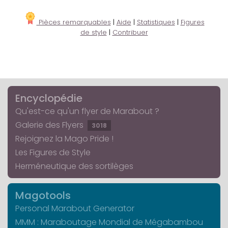
Pièces remarquables
|
Aide
|
Statistiques
|
Figures
de style
|
Contribuer
Encyclopédie
Qu'est-ce qu'un flyer de Marabout ?
Galerie des Flyers
3018
Rejoignez la Mago Pride !
Les Figures de Style
Herméneutique des sortilèges
Magotools
Personal Marabout Generator
MMM : Maraboutage Mondial de Mégabambou