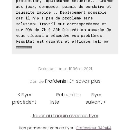
protection, impuissance sexuelle... Chance
aux jeux, commerce, permis de conduire et
réussite rapide... Déplacement possible
car il n'y a pas de problème sans
solution! Travail sur correspondance et
sur RDV de 7h à 23h Discrétion assurée Je
vous aiderai à résoudre vos problèmes.
Résultat est garanti et efficace Tél: ⊠⊠
⊠⊠⊠⊠⊠⊠⊠⊠
Datation : entre 1996 et 2021
Profdenis
En savoir plus
Don de
|
< Flyer
Retour à la
Flyer
précédent
liste
suivant >
Jouer au taquin avec ce flyer
Lien permanent vers ce flyer :
Professeur BARAKA