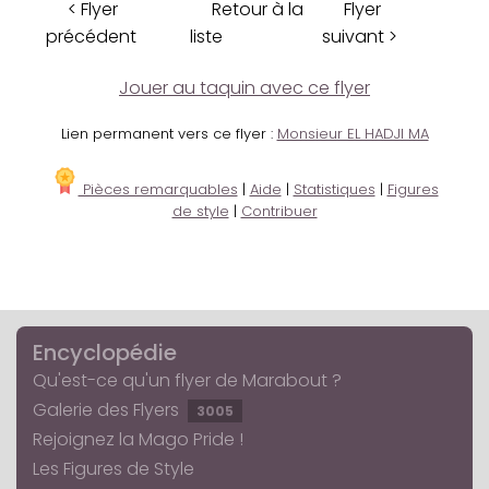
< Flyer
Retour à la
Flyer
précédent
liste
suivant >
Jouer au taquin avec ce flyer
Lien permanent vers ce flyer :
Monsieur EL HADJI MA
Pièces remarquables
|
Aide
|
Statistiques
|
Figures
de style
|
Contribuer
Encyclopédie
Qu'est-ce qu'un flyer de Marabout ?
Galerie des Flyers
3005
Rejoignez la Mago Pride !
Les Figures de Style