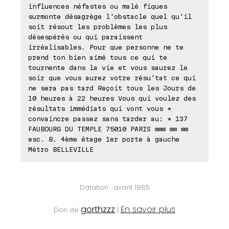
influences néfastes ou malé fiques
surmonte désagrège l'obstacle quel qu'il
soit résout les problèmes les plus
désespérés ou qui paraissent
irréalisables. Pour que personne ne te
prend ton bien aimé tous ce qui te
tournente dans la vie et vous saurez le
soir que vous aurez votre résu'tat ce qui
ne sera pas tard Reçoit tous les Jours de
10 heures à 22 heures Vous qui voulez des
résultats immédiats qui vont vous *
convaincre passez sans tarder au: * 137
FAUBOURG DU TEMPLE 75010 PARIS ⊠⊠⊠ ⊠⊠ ⊠⊠
esc. B. 4ème étage 1er porte à gauche
Métro BELLEVILLE
Datation : avant 1985
gorthzzz
En savoir plus
Don de
|