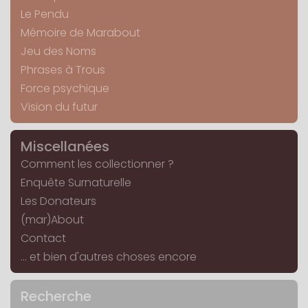
Le Pendu
Mémoire de Marabout
Jeu des Noms
Phrases à Trous
Force psychique
Vision du futur
Miscellanées
Comment les collectionner ?
Enquête Surnaturelle
Les Donateurs
(mar)About
Contact
... et bien d'autres choses encore
Recherche