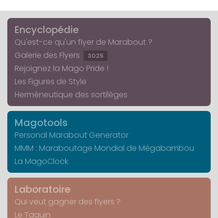
Encyclopédie
Qu'est-ce qu'un flyer de Marabout ?
Galerie des Flyers
3025
Rejoignez la Mago Pride !
Les Figures de Style
Herméneutique des sortilèges
Magotools
Personal Marabout Generator
MMM : Maraboutage Mondial de Mégabambou
La MagoClock
Laboratoire
Qui veut gagner des flyers ?
Le Taquin