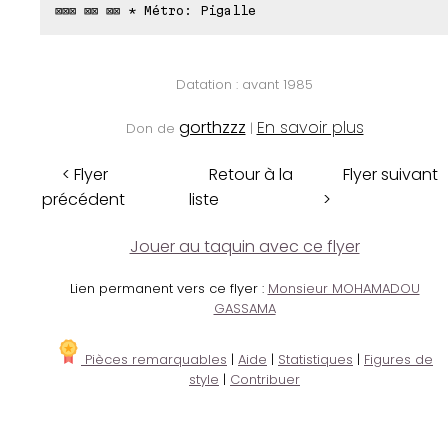
⊠⊠⊠ ⊠⊠ ⊠⊠ * Métro: Pigalle
Datation : avant 1985
gorthzzz
En savoir plus
Don de
|
< Flyer
Retour à la
Flyer suivant
précédent
liste
>
Jouer au taquin avec ce flyer
Lien permanent vers ce flyer :
Monsieur MOHAMADOU
GASSAMA
Pièces remarquables
|
Aide
|
Statistiques
|
Figures de
style
|
Contribuer