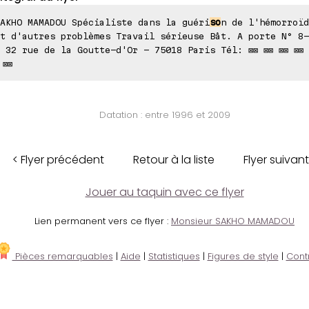
AKHO MAMADOU Spécialiste dans la guéri
so
n de l'hémorroïd
t d'autres problèmes Travail sérieuse Bât. A porte N° 8-
 32 rue de la Goutte-d'Or - 75018 Paris Tél: ⊠⊠ ⊠⊠ ⊠⊠ ⊠⊠ 
 ⊠⊠
Datation : entre 1996 et 2009
< Flyer précédent
Retour à la liste
Flyer suivant
Jouer au taquin avec ce flyer
Lien permanent vers ce flyer :
Monsieur SAKHO MAMADOU
Pièces remarquables
|
Aide
|
Statistiques
|
Figures de style
|
Cont