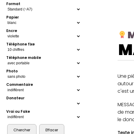
Format
Papier
M
Encre
M
Téléphone fixe
Téléphone mobile
Photo
Une pi
autour
Commentaire
c'est 
Donateur
MESSAGE
de mar
Vrai ou Fake
le dona
Texte i