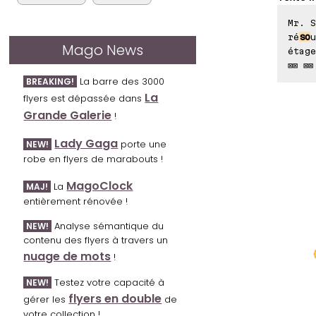
Mr. S
ré
so
u
Mago News
étage
⊠⊠ ⊠⊠
La barre des 3000
BREAKING!
La
flyers est dépassée dans
Grande Galerie
!
Lady Gaga
porte une
NEW!
robe en flyers de marabouts !
MagoClock
La
MAJ!
entièrement rénovée !
Analyse sémantique du
NEW!
contenu des flyers à travers un
nuage de mots
!
Testez votre capacité à
NEW!
flyers en double
gérer les
de
votre collection !