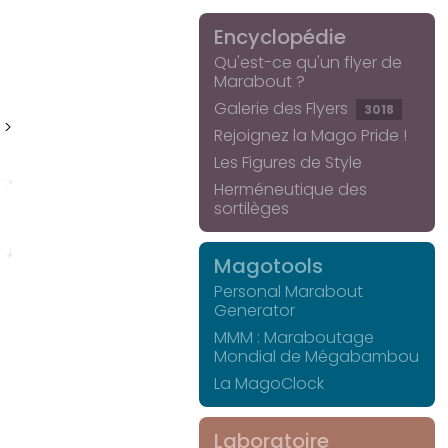
Encyclopédie
Qu'est-ce qu'un flyer de
Marabout ?
Galerie des Flyers
3018
 >
Rejoignez la Mago Pride !
Les Figures de Style
Herméneutique des
sortilèges
Magotools
Personal Marabout
Generator
MMM : Maraboutage
Mondial de Mégabambou
La MagoClock
Laboratoire