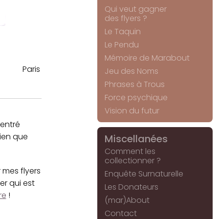
Qui veut gagner
des flyers ?
Le Taquin
Le Pendu
Mémoire de Marabout
Paris
Jeu des Noms
Phrases à Trous
Force psychique
Vision du futur
entré
bien que
Miscellanées
Comment les
collectionner ?
 mes flyers
Enquête Surnaturelle
r qui est
Les Donateurs
re
!
(mar)About
Contact