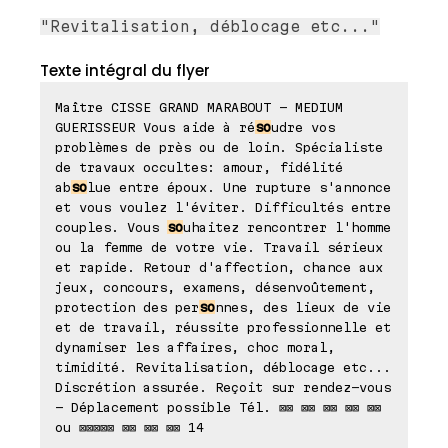
"Revitalisation, déblocage etc..."
Texte intégral du flyer
Maître CISSE GRAND MARABOUT - MEDIUM
GUERISSEUR Vous aide à ré
so
udre vos
problèmes de près ou de loin. Spécialiste
de travaux occultes: amour, fidélité
ab
so
lue entre époux. Une rupture s'annonce
et vous voulez l'éviter. Difficultés entre
couples. Vous
so
uhaitez rencontrer l'homme
ou la femme de votre vie. Travail sérieux
et rapide. Retour d'affection, chance aux
jeux, concours, examens, désenvoûtement,
protection des per
so
nnes, des lieux de vie
et de travail, réussite professionnelle et
dynamiser les affaires, choc moral,
timidité. Revitalisation, déblocage etc...
Discrétion assurée. Reçoit sur rendez-vous
- Déplacement possible Tél. ⊠⊠ ⊠⊠ ⊠⊠ ⊠⊠ ⊠⊠
ou ⊠⊠⊠⊠⊠ ⊠⊠ ⊠⊠ ⊠⊠ 14