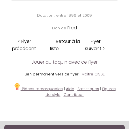
Datation : entre 1996 et 2009
Fred
Don de
< Flyer
Retour à la
Flyer
précédent
liste
suivant >
Jouer au taquin avec ce flyer
Lien permanent vers ce flyer :
Maître CISSE
Pièces remarquables
|
Aide
|
Statistiques
|
Figures
de style
|
Contribuer