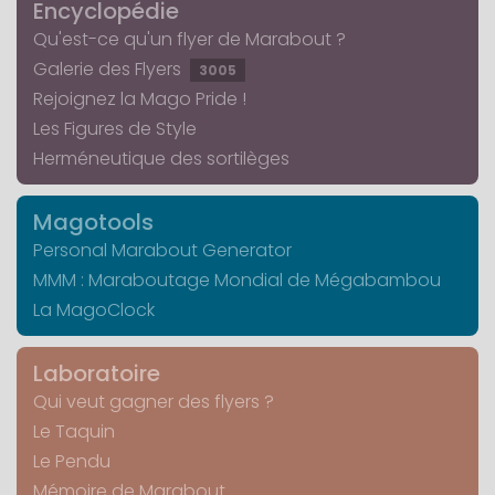
Encyclopédie
Qu'est-ce qu'un flyer de Marabout ?
Galerie des Flyers
3005
Rejoignez la Mago Pride !
Les Figures de Style
Herméneutique des sortilèges
Magotools
Personal Marabout Generator
MMM : Maraboutage Mondial de Mégabambou
La MagoClock
Laboratoire
Qui veut gagner des flyers ?
Le Taquin
Le Pendu
Mémoire de Marabout