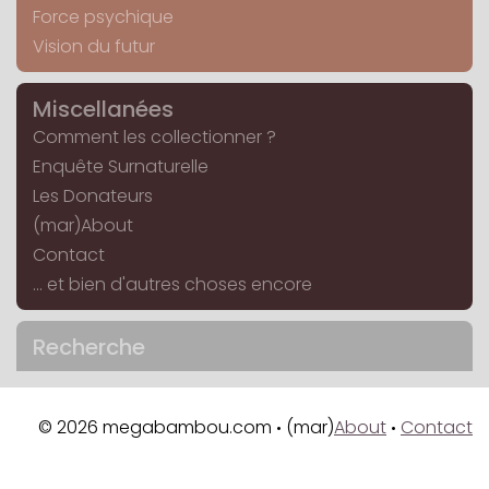
Force psychique
Vision du futur
Miscellanées
Comment les collectionner ?
Enquête Surnaturelle
Les Donateurs
(mar)About
Contact
... et bien d'autres choses encore
Recherche
© 2026 megabambou.com
(mar)
About
Contact
•
•