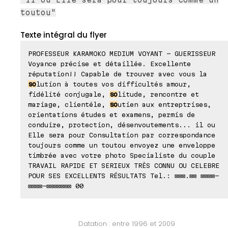
toutou"
Texte intégral du flyer
PROFESSEUR KARAMOKO MEDIUM VOYANT - GUERISSEUR
Voyance précise et détaillée. Excellente
réputation!! Capable de trouver avec vous la
so
lution à toutes vos difficultés amour,
fidélité conjugale,
so
litude, rencontre et
mariage, clientéle,
so
utien aux entreptrises,
orientations études et examens, permis de
conduire, protection, désenvoutements... il ou
Elle sera pour Consultation par correspondance
toujours comme un toutou envoyez une enveloppe
timbrée avec votre photo Specialiste du couple
TRAVAIL RAPIDE ET SERIEUX TRÈS CONNU OU CELEBRE
POUR SES EXCELLENTS RÉSULTATS Tel.: ⊠⊠⊠.⊠⊠ ⊠⊠⊠⊠-
⊠⊠⊠⊠-⊠⊠⊠⊠⊠⊠⊠ 00
Datation : entre 1996 et 2009