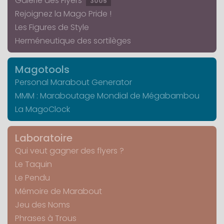
Galerie des Flyers
3005
Rejoignez la Mago Pride !
Les Figures de Style
Herméneutique des sortilèges
Magotools
Personal Marabout Generator
MMM : Maraboutage Mondial de Mégabambou
La MagoClock
Laboratoire
Qui veut gagner des flyers ?
Le Taquin
Le Pendu
Mémoire de Marabout
Jeu des Noms
Phrases à Trous