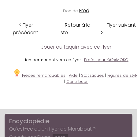
Fred
Don de
< Flyer
Retour à la
Flyer suivant
précédent
liste
>
Jouer au taquin avec ce flyer
Lien permanent vers ce flyer :
Professeur KARAMOKO
Pièces remarquables
|
Aide
|
Statistiques
|
Figures de styl
|
Contribuer
Encyclopédie
Qu'est-ce qu'un flyer de Marabout ?