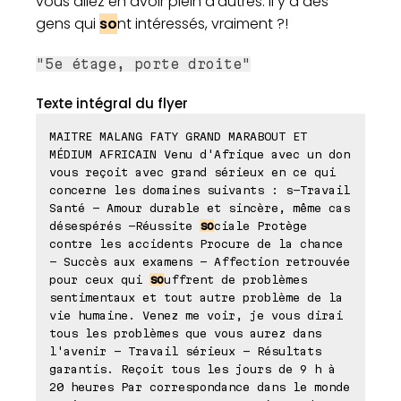
vous allez en avoir plein d'autres. Il y a des
gens qui
so
nt intéressés, vraiment ?!
"5e étage, porte droite"
Texte intégral du flyer
MAITRE MALANG FATY GRAND MARABOUT ET
MÉDIUM AFRICAIN Venu d'Afrique avec un don
vous reçoit avec grand sérieux en ce qui
concerne les domaines suivants : s-Travail
Santé - Amour durable et sincère, même cas
désespérés -Réussite
so
ciale Protège
contre les accidents Procure de la chance
- Succès aux examens - Affection retrouvée
pour ceux qui
so
uffrent de problèmes
sentimentaux et tout autre problème de la
vie humaine. Venez me voir, je vous dirai
tous les problèmes que vous aurez dans
l'avenir - Travail sérieux - Résultats
garantis. Reçoit tous les jours de 9 h à
20 heures Par correspondance dans le monde