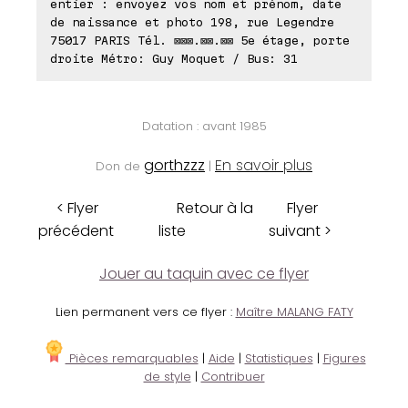
entier : envoyez vos nom et prénom, date
de naissance et photo 198, rue Legendre
75017 PARIS Tél. ⊠⊠⊠.⊠⊠.⊠⊠ 5e étage, porte
droite Métro: Guy Moquet / Bus: 31
Datation : avant 1985
gorthzzz
En savoir plus
Don de
|
< Flyer
Retour à la
Flyer
précédent
liste
suivant >
Jouer au taquin avec ce flyer
Lien permanent vers ce flyer :
Maître MALANG FATY
Pièces remarquables
|
Aide
|
Statistiques
|
Figures
de style
|
Contribuer