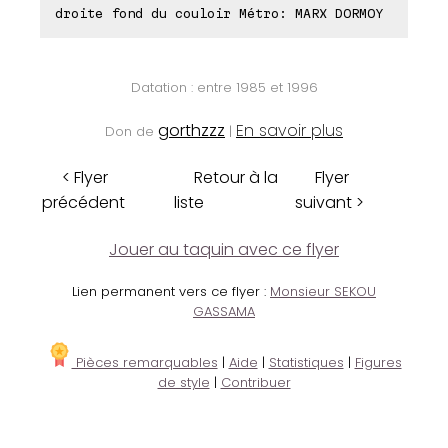
droite fond du couloir Métro: MARX DORMOY
Datation : entre 1985 et 1996
gorthzzz
En savoir plus
Don de
|
< Flyer
Retour à la
Flyer
précédent
liste
suivant >
Jouer au taquin avec ce flyer
Lien permanent vers ce flyer :
Monsieur SEKOU
GASSAMA
Pièces remarquables
|
Aide
|
Statistiques
|
Figures
de style
|
Contribuer