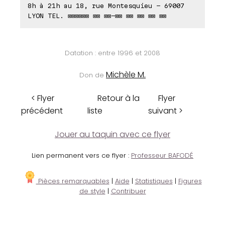
8h à 21h au 18, rue Montesquieu - 69007
LYON TEL. ⊠⊠⊠⊠⊠⊠ ⊠⊠ ⊠⊠-⊠⊠ ⊠⊠ ⊠⊠ ⊠⊠ ⊠⊠
Datation : entre 1996 et 2008
Michèle M.
Don de
< Flyer
Retour à la
Flyer
précédent
liste
suivant >
Jouer au taquin avec ce flyer
Lien permanent vers ce flyer :
Professeur BAFODÉ
Pièces remarquables
|
Aide
|
Statistiques
|
Figures
de style
|
Contribuer