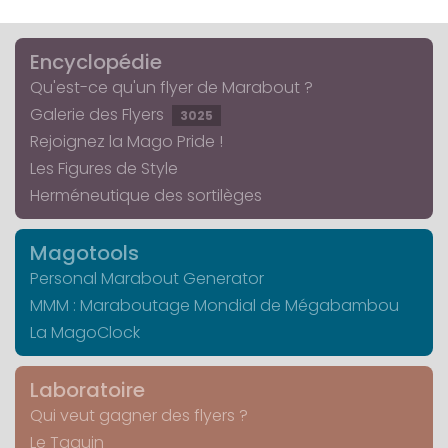
Encyclopédie
Qu'est-ce qu'un flyer de Marabout ?
Galerie des Flyers
3025
Rejoignez la Mago Pride !
Les Figures de Style
Herméneutique des sortilèges
Magotools
Personal Marabout Generator
MMM : Maraboutage Mondial de Mégabambou
La MagoClock
Laboratoire
Qui veut gagner des flyers ?
Le Taquin