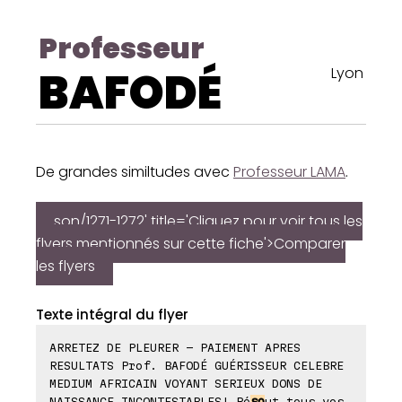
Professeur
BAFODÉ
Lyon
De grandes similtudes avec
Professeur LAMA
.
son/1271-1272' title='Cliquez pour voir tous les
flyers mentionnés sur cette fiche'>Comparer
les flyers
Texte intégral du flyer
ARRETEZ DE PLEURER - PAIEMENT APRES
RESULTATS Prof. BAFODÉ GUÉRISSEUR CELEBRE
MEDIUM AFRICAIN VOYANT SERIEUX DONS DE
NAISSANCE INCONTESTABLES! Ré
so
ut tous vos