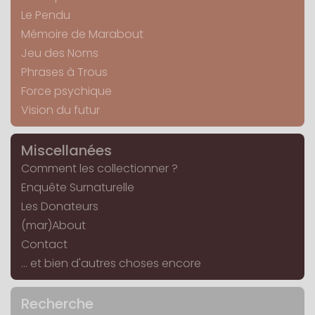
Le Pendu
Mémoire de Marabout
Jeu des Noms
Phrases à Trous
Force psychique
Vision du futur
Miscellanées
Comment les collectionner ?
Enquête Surnaturelle
Les Donateurs
(mar)About
Contact
... et bien d'autres choses encore
Recherche