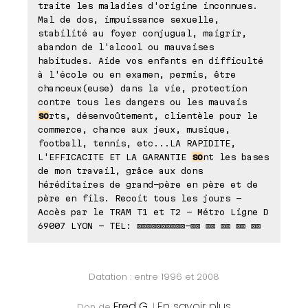
traite les maladies d'origine inconnues.
Mal de dos, impuissance sexuelle,
stabilité au foyer conjugual, maigrir,
abandon de l'alcool ou mauvaises
habitudes. Aide vos enfants en difficulté
à l'école ou en examen, permis, être
chanceux(euse) dans la vie, protection
contre tous les dangers ou les mauvais
so
rts, désenvoûtement, clientèle pour le
commerce, chance aux jeux, musique,
football, tennis, etc...LA RAPIDITE,
L'EFFICACITE ET LA GARANTIE
so
nt les bases
de mon travail, grâce aux dons
héréditaires de grand-père en père et de
père en fils. Recoit tous les jours -
Accès par le TRAM T1 et T2 - Métro Ligne D
69007 LYON - TEL: ⊠⊠⊠⊠⊠⊠⊠⊠⊠⊠-⊠⊠ ⊠⊠ ⊠⊠ ⊠⊠ ⊠⊠
Datation : entre 1996 et 2008
Fred G.
En savoir plus
Don de
|