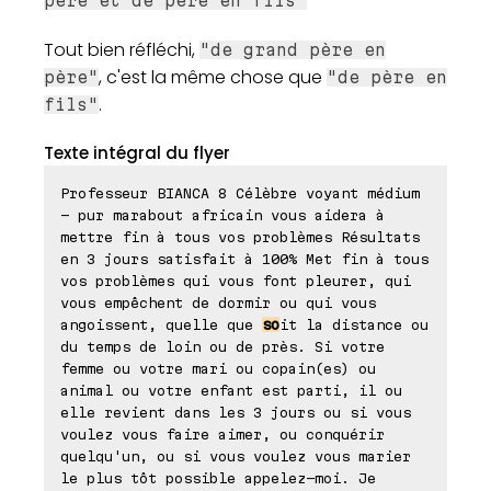
père et de père en fils"
Tout bien réfléchi,
"de grand père en
, c'est la même chose que
père"
"de père en
.
fils"
Texte intégral du flyer
Professeur BIANCA 8 Célèbre voyant médium
- pur marabout africain vous aidera à
mettre fin à tous vos problèmes Résultats
en 3 jours satisfait à 100% Met fin à tous
vos problèmes qui vous font pleurer, qui
vous empêchent de dormir ou qui vous
angoissent, quelle que
so
it la distance ou
du temps de loin ou de près. Si votre
femme ou votre mari ou copain(es) ou
animal ou votre enfant est parti, il ou
elle revient dans les 3 jours ou si vous
voulez vous faire aimer, ou conquérir
quelqu'un, ou si vous voulez vous marier
le plus tôt possible appelez-moi. Je