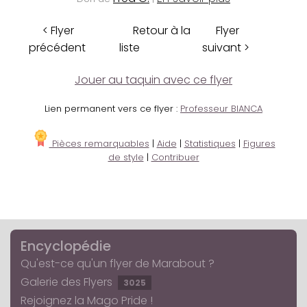
< Flyer
Retour à la
Flyer
précédent
liste
suivant >
Jouer au taquin avec ce flyer
Lien permanent vers ce flyer :
Professeur BIANCA
Pièces remarquables
|
Aide
|
Statistiques
|
Figures
de style
|
Contribuer
Encyclopédie
Qu'est-ce qu'un flyer de Marabout ?
Galerie des Flyers
3025
Rejoignez la Mago Pride !