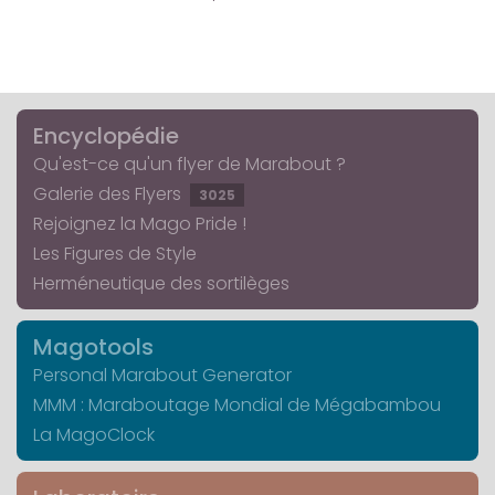
Encyclopédie
Qu'est-ce qu'un flyer de Marabout ?
Galerie des Flyers
3025
Rejoignez la Mago Pride !
Les Figures de Style
Herméneutique des sortilèges
Magotools
Personal Marabout Generator
MMM : Maraboutage Mondial de Mégabambou
La MagoClock