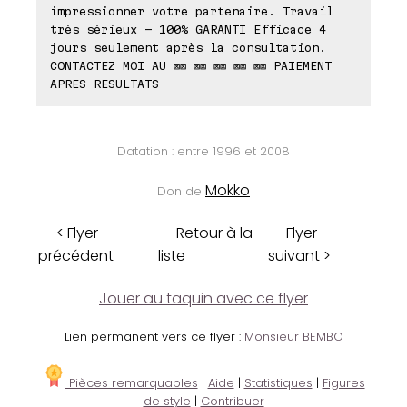
impressionner votre partenaire. Travail
très sérieux - 100% GARANTI Efficace 4
jours seulement après la consultation.
CONTACTEZ MOI AU ⊠⊠ ⊠⊠ ⊠⊠ ⊠⊠ ⊠⊠ PAIEMENT
APRES RESULTATS
Datation : entre 1996 et 2008
Mokko
Don de
< Flyer
Retour à la
Flyer
précédent
liste
suivant >
Jouer au taquin avec ce flyer
Lien permanent vers ce flyer :
Monsieur BEMBO
Pièces remarquables
|
Aide
|
Statistiques
|
Figures
de style
|
Contribuer