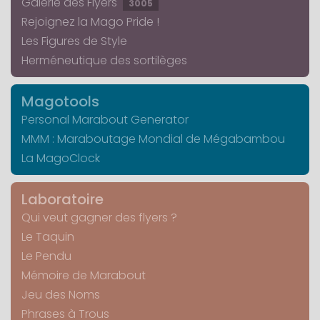
Galerie des Flyers
3005
Rejoignez la Mago Pride !
Les Figures de Style
Herméneutique des sortilèges
Magotools
Personal Marabout Generator
MMM : Maraboutage Mondial de Mégabambou
La MagoClock
Laboratoire
Qui veut gagner des flyers ?
Le Taquin
Le Pendu
Mémoire de Marabout
Jeu des Noms
Phrases à Trous