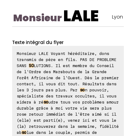
LALE
Monsieur
Lyon
Texte intégral du flyer
Monsieur LALE Voyant héréditaire, dons
transmis de père en fils. PAS DE PROBLEME
SANS
SO
LUTIONS. Il est membre du Conseil
de l'Ordre des Marabouts de la Grande
Forêt Africaine de l'Ouest. Dès le premier
contact, il vous dit tout. Résultats dans
les 3 jours pas plus. Par
so
n pouvoir,
spécialiste des travaux occultes, il vous
aidera à ré
so
udre tous vos problèmes amour
durable grâce à moi votre vie sera plus
rose retour immédiat de l'être aimé si il
(elle) est parti(e), venez ici et vous le
(la) retrouverez dans la semaine, fidélité
ab
so
lue dans le couple, permis de