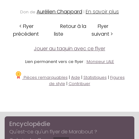
Aurélien Chappard
En savoir plus
Don de
|
< Flyer
Retour à la
Flyer
précédent
liste
suivant >
Jouer au taquin avec ce flyer
Lien permanent vers ce flyer :
Monsieur LALE
Pièces remarquables
|
Aide
|
Statistiques
|
Figures
de style
|
Contribuer
Encyclopédie
Qu'est-ce qu'un flyer de Marabout ?