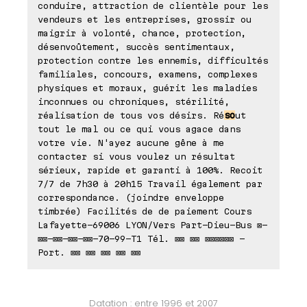
conduire, attraction de clientèle pour les
vendeurs et les entreprises, grossir ou
maigrir à volonté, chance, protection,
désenvoûtement, succès sentimentaux,
protection contre les ennemis, difficultés
familiales, concours, examens, complexes
physiques et moraux, guérit les maladies
inconnues ou chroniques, stérilité,
réalisation de tous vos désirs. Ré
so
ut
tout le mal ou ce qui vous agace dans
votre vie. N'ayez aucune gêne à me
contacter si vous voulez un résultat
sérieux, rapide et garanti à 100%. Recoit
7/7 de 7h30 à 20h15 Travail également par
correspondance. (joindre enveloppe
timbrée) Facilités de de paiement Cours
Lafayette-69006 LYON/Vers Part-Dieu-Bus ⊠-
⊠⊠-⊠⊠-⊠⊠-⊠⊠-70-99-T1 Tél. ⊠⊠ ⊠⊠ ⊠⊠⊠⊠⊠⊠ -
Port. ⊠⊠ ⊠⊠ ⊠⊠ ⊠⊠ ⊠⊠
Datation : entre 1996 et 2007