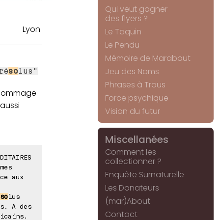
Qui veut gagner
des flyers ?
Lyon
Le Taquin
Le Pendu
Mémoire de Marabout
Jeu des Noms
ré
so
lus"
Phrases à Trous
. Dommage
Force psychique
aussi
Vision du futur
Miscellanées
Comment les
DITAIRES
collectionner ?
mes
Enquête Surnaturelle
ce aux
Les Donateurs
so
lus
(mar)About
s. A des
Contact
icains.