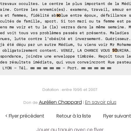
travaux occultes. Le centre le plus important de la Médi
aine. Contre les ennemis(es). examens, travail, amour en
s et femmes, fidélité ab
so
lue entre époux, défaillance s
cultés de famille, sport. Si ton mari ou ta femme est pa
ens me voir et tu le (la) verras dans la même semaine. M
ed voit tous vos problèmes passés et présents. Maladies
nues, lutte contre l'obésité et inversement. Guérisseur.
jà été déçu par un autre Médium, tu viens voir Mr Mohame
s obligatoirement content. VENEZ, LA CHANCE VOUS
SO
URIRA.
spondance, joindre une enveloppe timbrée. Reçoit tous le
des résultats imédiats, qui vous convaincront Rue pasteu
 LYON - Tél. ⊠⊠ ⊠⊠ ⊠⊠ ⊠⊠ ⊠⊠ - Port. ⊠⊠ ⊠⊠ ⊠⊠ ⊠⊠ ⊠⊠
Datation : entre 1996 et 2007
Aurélien Chappard
En savoir plus
Don de
|
< Flyer précédent
Retour à la liste
Flyer suivant
Jouer au taquin avec ce flyer