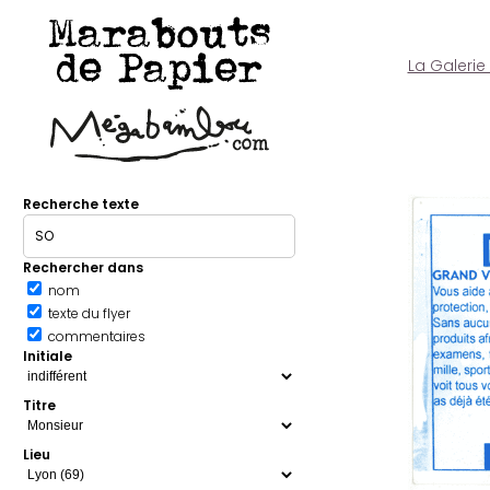
Marabouts
de Papier
La Galerie
Recherche texte
Rechercher dans
nom
texte du flyer
commentaires
Initiale
Titre
Lieu