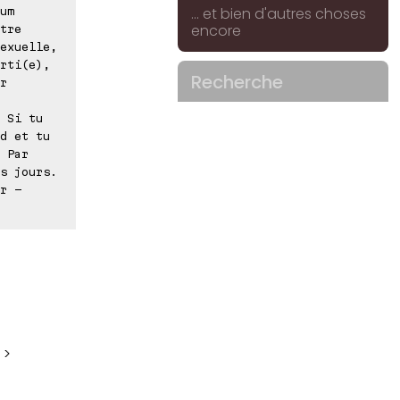
... et bien d'autres choses
um
encore
tre
exuelle,
rti(e),
Recherche
r
 Si tu
d et tu
 Par
s jours.
r -
 >