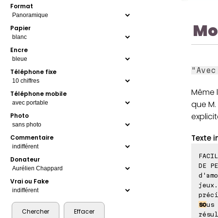
Format
Mo
Papier
Encre
"Avec
Téléphone fixe
Même l
Téléphone mobile
que M.
explici
Photo
Texte i
Commentaire
FACIL
Donateur
DE PE
d'amo
Vrai ou Fake
jeux.
préc
so
us 
résul