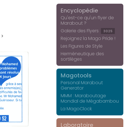
Encyclopédie
Qu'est-ce qu'un flyer de
Marabout ?
Galerie des Flyers
3025
 >
Rejoignez la Mago Pride !
Les Figures de Style
Herméneutique des
sortilèges
Magotools
Personal Marabout
Generator
MMM : Maraboutage
Mondial de Mégabambou
La MagoClock
Laboratoire