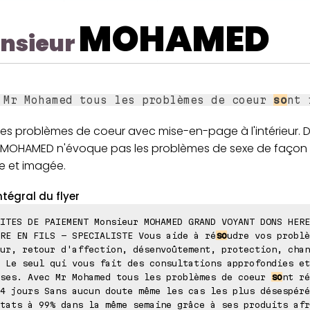
MOHAMED
nsieur
 Mr Mohamed tous les problèmes de coeur
so
nt 
es problèmes de coeur avec mise-en-page à l'intérieur
 MOHAMED n'évoque pas les problèmes de sexe de façon 
te et imagée.
ntégral du flyer
ITES DE PAIEMENT Monsieur MOHAMED GRAND VOYANT DONS HERE
RE EN FILS - SPECIALISTE Vous aide à ré
so
udre vos problè
ur, retour d'affection, désenvoûtement, protection, chan
 Le seul qui vous fait des consultations approfondies et
ises. Avec Mr Mohamed tous les problèmes de coeur
so
nt ré
4 jours Sans aucun doute même les cas les plus désespéré
tats à 99% dans la même semaine grâce à ses produits afr