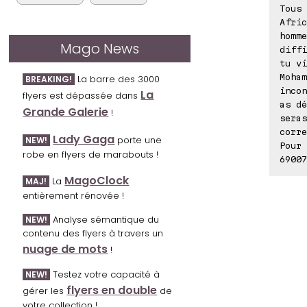
Tous 
Afric
homme
Mago News
diffi
tu vi
Moham
La barre des 3000
BREAKING!
incon
La
flyers est dépassée dans
as dé
Grande Galerie
!
sera
corre
Lady Gaga
porte une
NEW!
Pour 
robe en flyers de marabouts !
69007
MagoClock
La
MAJ!
entièrement rénovée !
Analyse sémantique du
NEW!
contenu des flyers à travers un
nuage de mots
!
Testez votre capacité à
NEW!
flyers en double
gérer les
de
votre collection !