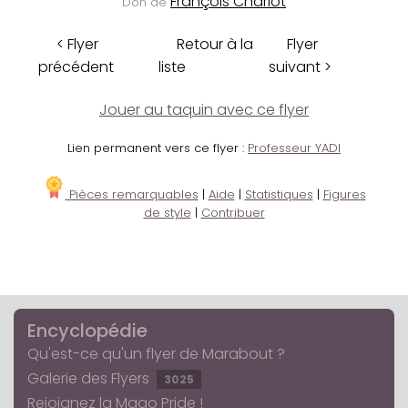
François Charlot
Don de
< Flyer
Retour à la
Flyer
précédent
liste
suivant >
Jouer au taquin avec ce flyer
Lien permanent vers ce flyer :
Professeur YADI
Pièces remarquables
|
Aide
|
Statistiques
|
Figures
de style
|
Contribuer
Encyclopédie
Qu'est-ce qu'un flyer de Marabout ?
Galerie des Flyers
3025
Rejoignez la Mago Pride !