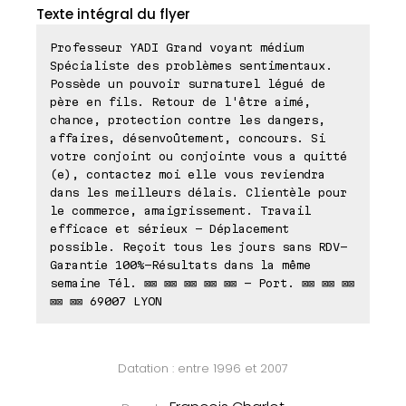
Texte intégral du flyer
Professeur YADI Grand voyant médium
Spécialiste des problèmes sentimentaux.
Possède un pouvoir surnaturel légué de
père en fils. Retour de l'être aimé,
chance, protection contre les dangers,
affaires, désenvoûtement, concours. Si
votre conjoint ou conjointe vous a quitté
(e), contactez moi elle vous reviendra
dans les meilleurs délais. Clientèle pour
le commerce, amaigrissement. Travail
efficace et sérieux - Déplacement
possible. Reçoit tous les jours sans RDV-
Garantie 100%-Résultats dans la même
semaine Tél. ⊠⊠ ⊠⊠ ⊠⊠ ⊠⊠ ⊠⊠ - Port. ⊠⊠ ⊠⊠ ⊠⊠
⊠⊠ ⊠⊠ 69007 LYON
Datation : entre 1996 et 2007