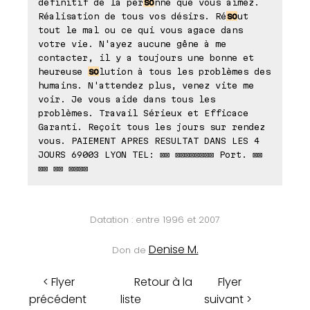
définitif de la per
so
nne que vous aimez.
Réalisation de tous vos désirs. Ré
so
ut
tout le mal ou ce qui vous agace dans
votre vie. N'ayez aucune gêne à me
contacter, il y a toujours une bonne et
heureuse
so
lution à tous les problèmes des
humains. N'attendez plus, venez vite me
voir. Je vous aide dans tous les
problèmes. Travail Sérieux et Efficace
Garanti. Reçoit tous les jours sur rendez
vous. PAIEMENT APRES RESULTAT DANS LES 4
JOURS 69003 LYON TEL: ⊠⊠ ⊠⊠⊠⊠⊠⊠⊠⊠ Port. ⊠⊠
⊠⊠ ⊠⊠ ⊠⊠⊠⊠
Datation : entre 1996 et 2007
Denise M.
Don de
< Flyer
Retour à la
Flyer
précédent
liste
suivant >