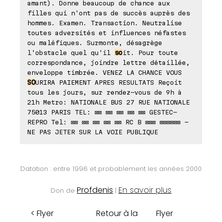
amant). Donne beaucoup de chance aux
filles qui n'ont pas de succès auprès des
hommes. Examen. Transaction. Neutralise
toutes adversités et influences néfastes
ou maléfiques. Surmonte, désagrège
l'obstacle quel qu'il
so
it. Pour toute
correspondance, joindre lettre détaillée,
enveloppe timbrée. VENEZ LA CHANCE VOUS
SO
URIRA PAIEMENT APRES RESULTATS Reçoit
tous les jours, sur rendez-vous de 9h à
21h Metro: NATIONALE BUS 27 RUE NATIONALE
75013 PARIS TEL: ⊠⊠ ⊠⊠ ⊠⊠ ⊠⊠ ⊠⊠ GESTEC-
REPRO Tel: ⊠⊠ ⊠⊠ ⊠⊠ ⊠⊠ ⊠⊠ RC B ⊠⊠⊠ ⊠⊠⊠⊠⊠⊠ -
NE PAS JETER SUR LA VOIE PUBLIQUE
Datation : entre 1996 et probablement les années 2000
Profdenis
En savoir plus
Don de
|
< Flyer
Retour à la
Flyer