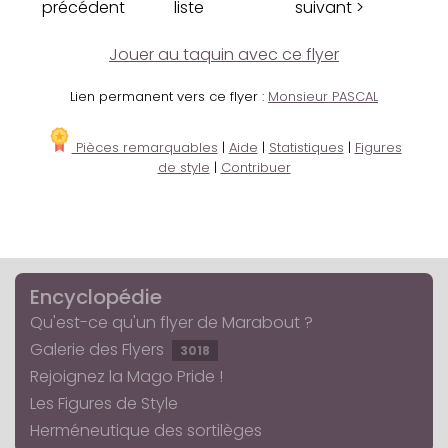
précédent
liste
suivant >
Jouer au taquin avec ce flyer
Lien permanent vers ce flyer :
Monsieur PASCAL
Pièces remarquables
|
Aide
|
Statistiques
|
Figures
de style
|
Contribuer
Encyclopédie
Qu'est-ce qu'un flyer de Marabout ?
Galerie des Flyers
3018
Rejoignez la Mago Pride !
Les Figures de Style
Herméneutique des sortilèges