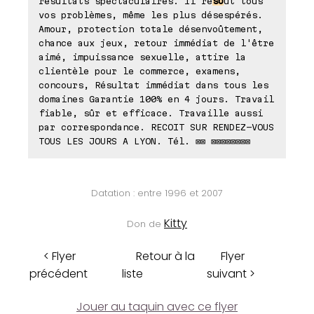
résultats spectaculaires. Il ré
so
ut tous
vos problèmes, même les plus désespérés.
Amour, protection totale désenvoûtement,
chance aux jeux, retour immédiat de l'être
aimé, impuissance sexuelle, attire la
clientèle pour le commerce, examens,
concours, Résultat immédiat dans tous les
domaines Garantie 100% en 4 jours. Travail
fiable, sûr et efficace. Travaille aussi
par correspondance. RECOIT SUR RENDEZ-VOUS
TOUS LES JOURS A LYON. Tél. ⊠⊠ ⊠⊠⊠⊠⊠⊠⊠⊠
Datation : entre 1996 et 2007
Kitty
Don de
< Flyer
Retour à la
Flyer
précédent
liste
suivant >
Jouer au taquin avec ce flyer