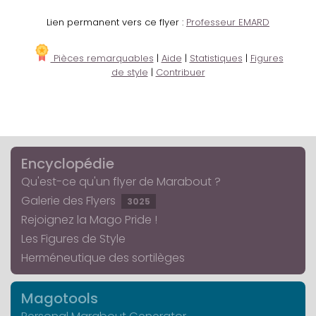
Lien permanent vers ce flyer :
Professeur EMARD
Pièces remarquables
|
Aide
|
Statistiques
|
Figures
de style
|
Contribuer
Encyclopédie
Qu'est-ce qu'un flyer de Marabout ?
Galerie des Flyers
3025
Rejoignez la Mago Pride !
Les Figures de Style
Herméneutique des sortilèges
Magotools