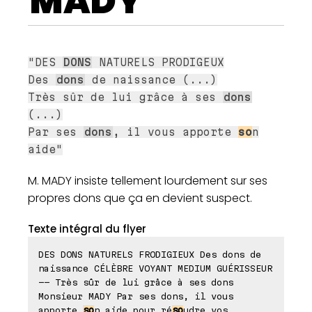
MADY
"DES
DONS
NATURELS PRODIGEUX
Des
dons
de naissance (...)
Très sûr de lui grâce à ses
dons
(...)
Par ses
dons
, il vous apporte
so
n
aide"
M. MADY insiste tellement lourdement sur ses
propres dons que ça en devient suspect.
Texte intégral du flyer
DES DONS NATURELS FRODIGIEUX Des dons de
naissance CÉLÈBRE VOYANT MEDIUM GUÉRISSEUR
-- Très sûr de lui grâce à ses dons
Monsieur MADY Par ses dons, il vous
apporte
so
n aide pour ré
so
udre vos