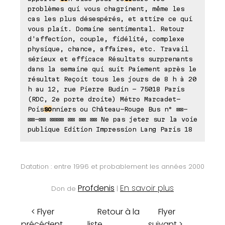
problèmes qui vous chagrinent, même les
cas les plus désespérés, et attire ce qui
vous plait. Domaine sentimental. Retour
d'affection, couple, fidélité, complexe
physique, chance, affaires, etc. Travail
sérieux et efficace Résultats surprenants
dans la semaine qui suit Paiement après le
résultat Reçoit tous les jours de 8 h à 20
h au 12, rue Pierre Budin - 75018 Paris
(RDC, 2e porte droite) Métro Marcadet-
Pois
so
nniers ou Château-Rouge Bus n° ⊠⊠-
⊠⊠-⊠⊠ ⊠⊠⊠⊠ ⊠⊠ ⊠⊠ ⊠⊠ Ne pas jeter sur la voie
publique Edition Impression Lang Paris 18
Datation : entre 1996 et probablement les années 2000
Profdenis
En savoir plus
Don de
|
< Flyer
Retour à la
Flyer
précédent
liste
suivant >