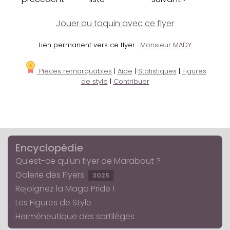
Jouer au taquin avec ce flyer
Lien permanent vers ce flyer :
Monsieur MADY
Pièces remarquables
|
Aide
|
Statistiques
|
Figures
de style
|
Contribuer
Encyclopédie
Qu'est-ce qu'un flyer de Marabout ?
Galerie des Flyers
3025
Rejoignez la Mago Pride !
Les Figures de Style
Herméneutique des sortilèges