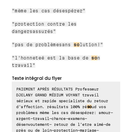
"mème les cas désespérer"
"protection contre les
dangersassurés"
"pas de problèmesans
so
lution!"
"l'honneteé est la base de
so
n
travail"
Texte intégral du flyer
PAIEMENT APRÈS RÉSULTATS Professeur
DJELANY GRAND MÉDIUM VOYANT travail
sérieux et rapide specialiste du retour
d'affection. résultats 100% ré
so
ud vos
problèmes mème les cas désespérer: amour-
argent-travail-chance-examens-
désenvoutement- retour de l'etre aimé-de
près ou de loin-protection-mariage-