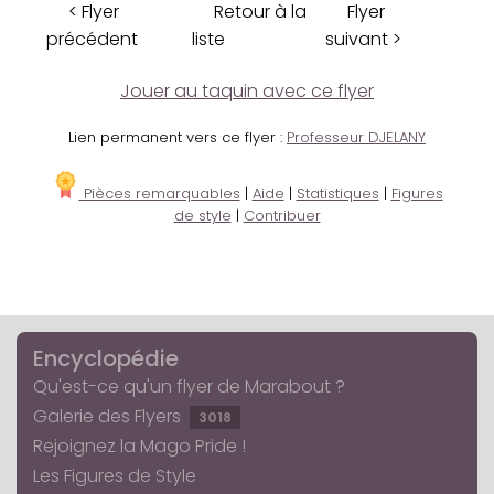
< Flyer
Retour à la
Flyer
précédent
liste
suivant >
Jouer au taquin avec ce flyer
Lien permanent vers ce flyer :
Professeur DJELANY
Pièces remarquables
|
Aide
|
Statistiques
|
Figures
de style
|
Contribuer
Encyclopédie
Qu'est-ce qu'un flyer de Marabout ?
Galerie des Flyers
3018
Rejoignez la Mago Pride !
Les Figures de Style