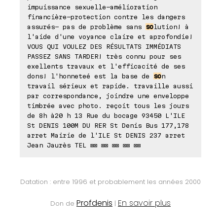
impuissance sexuelle-amélioration
financière-protection contre les dangers
assurés- pas de problème sans
so
lution! à
l'aide d'une voyance claire et aprofondie!
VOUS QUI VOULEZ DES RÉSULTATS IMMÉDIATS
PASSEZ SANS TARDER! très connu pour ses
exellents travaux et l'efficacité de ses
dons! l'honneteé est la base de
so
n
travail sérieux et rapide. travaille aussi
par correspondance, joindre une enveloppe
timbrée avec photo. reçoit tous les jours
de 8h à20 h 13 Rue du bocage 93450 L'ILE
St DENIS 100M DU RER St Denis Bus 177,178
arret Mairie de l'ILE St DENIS 237 arret
Jean Jaurès TEL ⊠⊠ ⊠⊠ ⊠⊠ ⊠⊠ ⊠⊠
Datation : entre 1996 et probablement les années 2000
Profdenis
En savoir plus
Don de
|