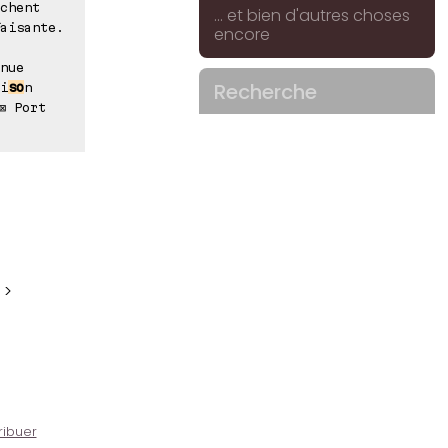
chent
... et bien d'autres choses
aisante.
encore
nue
Recherche
i
so
n
⊠ Port
 >
ribuer