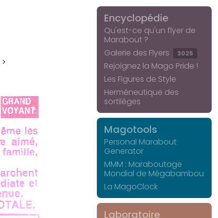
Encyclopédie
Qu'est-ce qu'un flyer de
Marabout ?
Galerie des Flyers
3025
 >
Rejoignez la Mago Pride !
Les Figures de Style
Herméneutique des
sortilèges
Magotools
Personal Marabout
Generator
MMM : Maraboutage
Mondial de Mégabambou
La MagoClock
Laboratoire