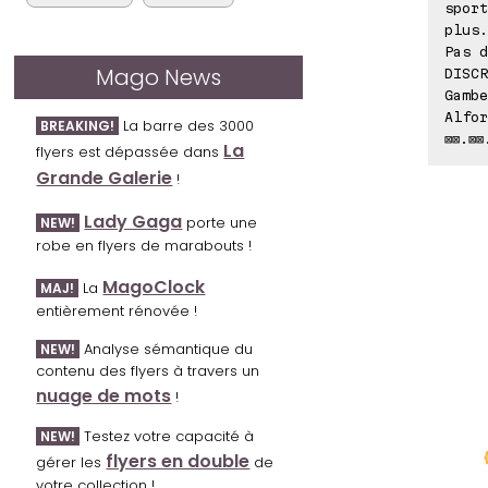
sport
plus
Pas d
Mago News
DISCR
Gambe
Alfor
La barre des 3000
BREAKING!
⊠⊠.⊠⊠
La
flyers est dépassée dans
Grande Galerie
!
Lady Gaga
porte une
NEW!
robe en flyers de marabouts !
MagoClock
La
MAJ!
entièrement rénovée !
Analyse sémantique du
NEW!
contenu des flyers à travers un
nuage de mots
!
Testez votre capacité à
NEW!
flyers en double
gérer les
de
votre collection !