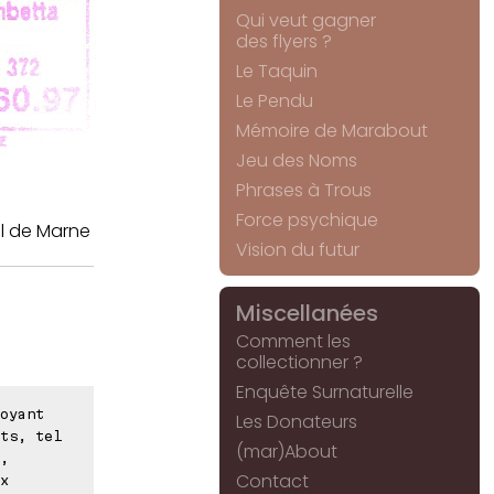
Qui veut gagner
des flyers ?
Le Taquin
Le Pendu
Mémoire de Marabout
Jeu des Noms
Phrases à Trous
Force psychique
l de Marne
Vision du futur
Miscellanées
Comment les
collectionner ?
Enquête Surnaturelle
oyant
Les Donateurs
ts, tel
(mar)About
,
Contact
x