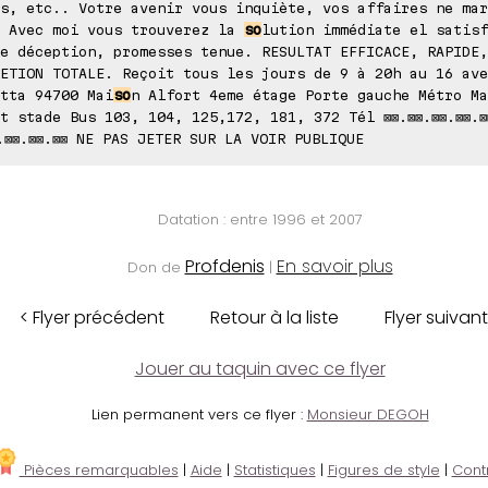
s, etc.. Votre avenir vous inquiète, vos affaires ne mar
. Avec moi vous trouverez la
so
lution immédiate el satisf
e déception, promesses tenue. RESULTAT EFFICACE, RAPIDE,
ETION TOTALE. Reçoit tous les jours de 9 à 20h au 16 ave
tta 94700 Mai
so
n Alfort 4eme étage Porte gauche Métro Ma
t stade Bus 103, 104, 125,172, 181, 372 Tél ⊠⊠.⊠⊠.⊠⊠.⊠⊠.⊠
.⊠⊠.⊠⊠.⊠⊠ NE PAS JETER SUR LA VOIR PUBLIQUE
Datation : entre 1996 et 2007
Profdenis
En savoir plus
Don de
|
< Flyer précédent
Retour à la liste
Flyer suivant
Jouer au taquin avec ce flyer
Lien permanent vers ce flyer :
Monsieur DEGOH
Pièces remarquables
|
Aide
|
Statistiques
|
Figures de style
|
Cont