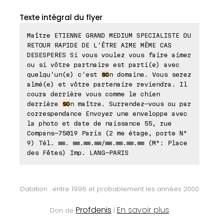
Texte intégral du flyer
Maître ETIENNE GRAND MEDIUM SPECIALISTE DU
RETOUR RAPIDE DE L'ÊTRE AIME MÊME CAS
DESESPERES Si vous voulez vous faire aimer
ou si vôtre partnaire est parti(e) avec
quelqu'un(e) c'est
so
n domaine. Vous serez
almé(e) et vôtre partenaire reviendra. Il
coura derrière vous comme le chien
derrière
so
n maître. Surrendez-vous ou par
correspendance Envoyer une enveloppe avec
la photo et date de naissance 55, rue
Compans-75019 Paris (2 me étage, porte N°
9) Tél. ⊠⊠. ⊠⊠.⊠⊠.⊠⊠/⊠⊠.⊠⊠.⊠⊠.⊠⊠ (M°: Place
des Fêtes) Imp. LANG-PARIS
Datation : entre 1996 et probablement les années 2000
Profdenis
En savoir plus
Don de
|