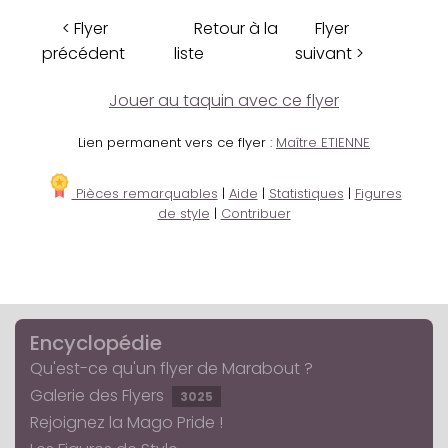
< Flyer
Retour à la
Flyer
précédent
liste
suivant >
Jouer au taquin avec ce flyer
Lien permanent vers ce flyer :
Maître ETIENNE
Pièces remarquables
|
Aide
|
Statistiques
|
Figures
de style
|
Contribuer
Encyclopédie
Qu'est-ce qu'un flyer de Marabout ?
Galerie des Flyers
3025
Rejoignez la Mago Pride !