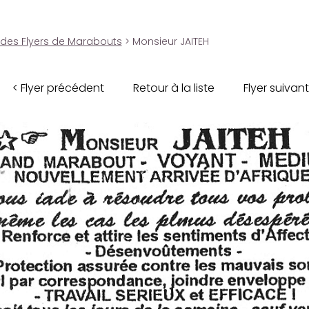
 des Flyers de Marabouts
> Monsieur JAITEH
< Flyer précédent
Retour à la liste
Flyer suivant