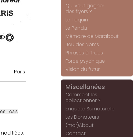
Qui veut gagner
des flyers ?
Le Taquin
Le Pendu
Mémoire de Marabout
Jeu des Noms
Phrases à Trous
Force psychique
Vision du futur
Paris
Miscellanées
Comment les
collectionner ?
Enquête Surnaturelle
es cas
Les Donateurs
(mar)About
 modifiées,
Contact