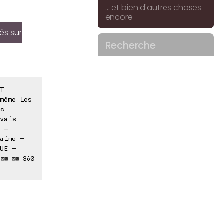
... et bien d'autres choses
encore
és sur
Recherche
T
même les
s
vais
 -
aine -
UE -
⊠⊠ ⊠⊠ 360