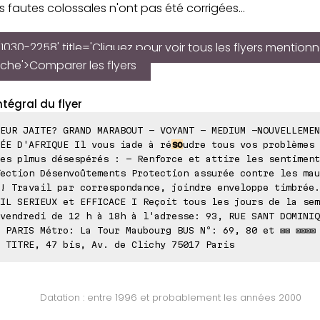
s fautes colossales n'ont pas été corrigées...
1030-2258' title='Cliquez pour voir tous les flyers mentionn
iche'>Comparer les flyers
ntégral du flyer
EUR JAITE? GRAND MARABOUT - VOYANT - MEDIUM -NOUVELLEMEN
ÉE D'AFRIQUE Il vous iade à ré
so
udre tous vos problèmes 
es plmus désespérés : - Renforce et attire les sentiment
ection Désenvoûtements Protection assurée contre les mau
! Travail par correspondance, joindre enveloppe timbrée.
IL SERIEUX et EFFICACE I Reçoit tous les jours de la sem
vendredi de 12 h à 18h à l'adresse: 93, RUE SANT DOMINIQ
 PARIS Métro: La Tour Maubourg BUS Nº: 69, 80 et ⊠⊠ ⊠⊠⊠⊠ 
 TITRE, 47 bis, Av. de Clichy 75017 Paris
Datation : entre 1996 et probablement les années 2000