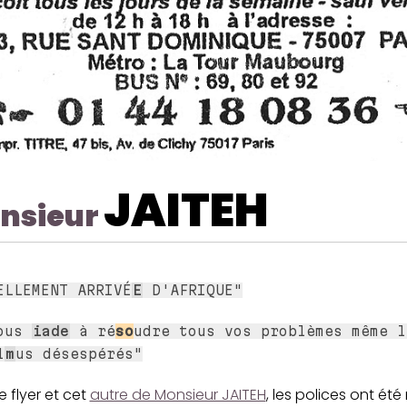
JAITEH
nsieur
ELLEMENT ARRIVÉ
E
D'AFRIQUE"
vous
iade
à ré
so
udre tous vos problèmes même l
l
m
us désespérés"
e flyer et cet
autre de Monsieur JAITEH
, les polices ont été