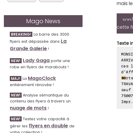
mais le
son/
Mago News
cette f
La barre des 3000
BREAKING!
La
flyers est dépassée dans
Texte i
Grande Galerie
!
MONSI
Lady Gaga
ARRIV
porte une
NEW!
cas l
robe en flyers de marabouts !
d'Aff
MagoClock
so
rts
La
MAJ!
TRAVA
entièrement rénovée !
sauf 
Analyse sémantique du
NEW!
75007
contenu des flyers à travers un
Impr.
nuage de mots
!
Testez votre capacité à
NEW!
flyers en double
gérer les
de
votre collection !