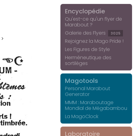
Encyclopédie
Qu'est-ce qu'un flyer de
Marabout ?
Galerie des Flyers
3025
 >
Rejoignez la Mago Pride !
Les Figures de Style
Herméneutique des
sortilèges
Magotools
Personal Marabout
Generator
MMM : Maraboutage
Mondial de Mégabambou
La MagoClock
Laboratoire