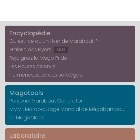
Encyclopédie
Qu'est-ce qu'un flyer de Marabout ?
Galerie des Flyers
3012
Rejoignez la Mago Pride !
Les Figures de Style
Herméneutique des sortilèges
Magotools
Personal Marabout Generator
MMM : Maraboutage Mondial de Mégabambou
La MagoClock
Laboratoire