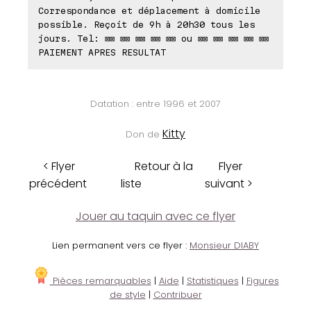
Correspondance et déplacement à domicile
possible. Reçoit de 9h à 20h30 tous les
jours. Tel: ⊠⊠ ⊠⊠ ⊠⊠ ⊠⊠ ⊠⊠ ou ⊠⊠ ⊠⊠ ⊠⊠ ⊠⊠ ⊠⊠
PAIEMENT APRES RESULTAT
Datation : entre 1996 et 2007
Kitty
Don de
< Flyer
Retour à la
Flyer
précédent
liste
suivant >
Jouer au taquin avec ce flyer
Lien permanent vers ce flyer :
Monsieur DIABY
Pièces remarquables
|
Aide
|
Statistiques
|
Figures
de style
|
Contribuer