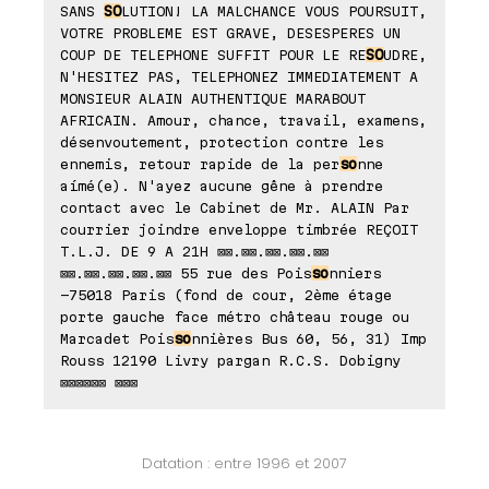
SANS
SO
LUTION! LA MALCHANCE VOUS POURSUIT,
VOTRE PROBLEME EST GRAVE, DESESPERES UN
COUP DE TELEPHONE SUFFIT POUR LE RE
SO
UDRE,
N'HESITEZ PAS, TELEPHONEZ IMMEDIATEMENT A
MONSIEUR ALAIN AUTHENTIQUE MARABOUT
AFRICAIN. Amour, chance, travail, examens,
désenvoutement, protection contre les
ennemis, retour rapide de la per
so
nne
aímé(e). N'ayez aucune gêne à prendre
contact avec le Cabinet de Mr. ALAIN Par
courrier joindre enveloppe timbrée REÇOIT
T.L.J. DE 9 A 21H ⊠⊠.⊠⊠.⊠⊠.⊠⊠.⊠⊠
⊠⊠.⊠⊠.⊠⊠.⊠⊠.⊠⊠ 55 rue des Pois
so
nniers
-75018 Paris (fond de cour, 2ème étage
porte gauche face métro château rouge ou
Marcadet Pois
so
nnières Bus 60, 56, 31) Imp
Rouss 12190 Livry pargan R.C.S. Dobigny
⊠⊠⊠⊠⊠⊠ ⊠⊠⊠
Datation : entre 1996 et 2007