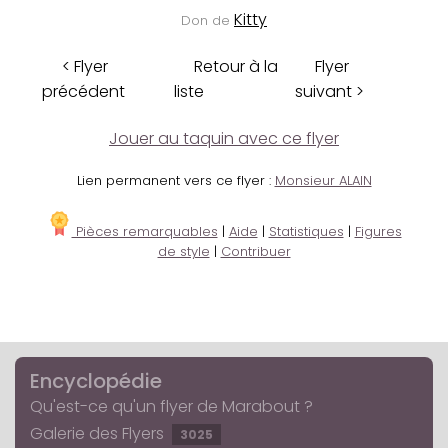
Kitty
Don de
< Flyer
Retour à la
Flyer
précédent
liste
suivant >
Jouer au taquin avec ce flyer
Lien permanent vers ce flyer :
Monsieur ALAIN
Pièces remarquables
|
Aide
|
Statistiques
|
Figures
de style
|
Contribuer
Encyclopédie
Qu'est-ce qu'un flyer de Marabout ?
Galerie des Flyers
3025