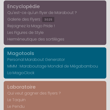
Encyclopédie
Qu'est-ce qu'un flyer de Marabout ?
Galerie des Flyers
3025
Rejoignez la Mago Pride !
Les Figures de Style
Herméneutique des sortilèges
Magotools
Personal Marabout Generator
MMM : Maraboutage Mondial de Mégabambou
La MagoClock
Laboratoire
Qui veut gagner des flyers ?
Le Taquin
Le Pendu