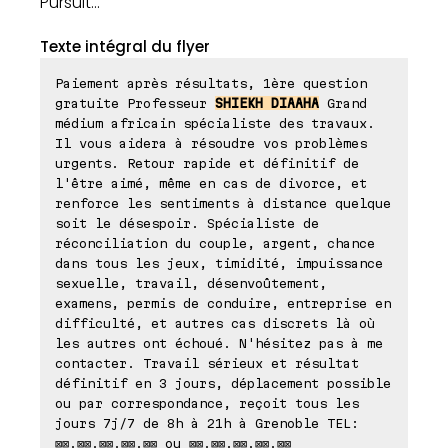
Pursuit...
Texte intégral du flyer
Paiement après résultats, 1ère question
gratuite Professeur
SHIEKH DIAAHA
Grand
médium africain spécialiste des travaux.
Il vous aidera à résoudre vos problèmes
urgents. Retour rapide et définitif de
l'être aimé, même en cas de divorce, et
renforce les sentiments à distance quelque
soit le désespoir. Spécialiste de
réconciliation du couple, argent, chance
dans tous les jeux, timidité, impuissance
sexuelle, travail, désenvoûtement,
examens, permis de conduire, entreprise en
difficulté, et autres cas discrets là où
les autres ont échoué. N'hésitez pas à me
contacter. Travail sérieux et résultat
définitif en 3 jours, déplacement possible
ou par correspondance, reçoit tous les
jours 7j/7 de 8h à 21h à Grenoble TEL:
⊠⊠.⊠⊠.⊠⊠.⊠⊠.⊠⊠ ou ⊠⊠.⊠⊠.⊠⊠.⊠⊠.⊠⊠