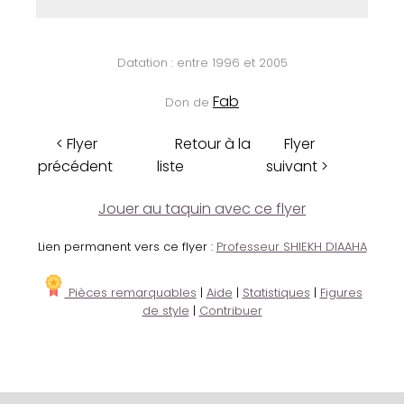
Datation : entre 1996 et 2005
Fab
Don de
< Flyer
Retour à la
Flyer
précédent
liste
suivant >
Jouer au taquin avec ce flyer
Lien permanent vers ce flyer :
Professeur SHIEKH DIAAHA
Pièces remarquables
|
Aide
|
Statistiques
|
Figures
de style
|
Contribuer