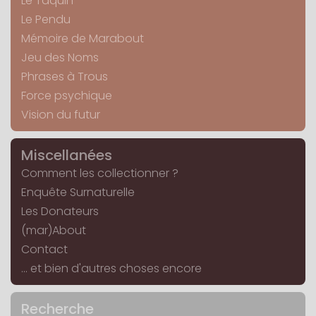
Le Taquin
Le Pendu
Mémoire de Marabout
Jeu des Noms
Phrases à Trous
Force psychique
Vision du futur
Miscellanées
Comment les collectionner ?
Enquête Surnaturelle
Les Donateurs
(mar)About
Contact
... et bien d'autres choses encore
Recherche