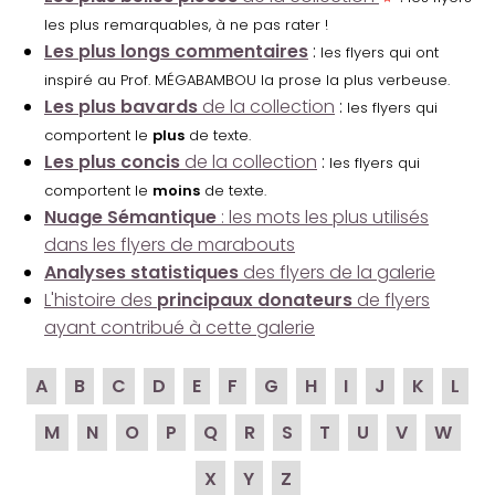
les plus remarquables, à ne pas rater !
Les plus longs commentaires
:
les flyers qui ont
inspiré au Prof. MÉGABAMBOU la prose la plus verbeuse.
Les plus bavards
de la collection
:
les flyers qui
comportent le
plus
de texte.
Les plus concis
de la collection
:
les flyers qui
comportent le
moins
de texte.
Nuage Sémantique
: les mots les plus utilisés
dans les flyers de marabouts
Analyses statistiques
des flyers de la galerie
L'histoire des
principaux donateurs
de flyers
ayant contribué à cette galerie
A
B
C
D
E
F
G
H
I
J
K
L
M
N
O
P
Q
R
S
T
U
V
W
X
Y
Z