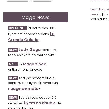
Les plus be
pendu
|
Tou
Mago News
Vous aussi
La barre des 3000
BREAKING!
La
flyers est dépassée dans
Grande Galerie
!
Lady Gaga
porte une
NEW!
robe en flyers de marabouts !
MagoClock
La
MAJ!
entièrement rénovée !
Analyse sémantique du
NEW!
contenu des flyers à travers un
nuage de mots
!
Testez votre capacité à
NEW!
flyers en double
gérer les
de
votre collection !