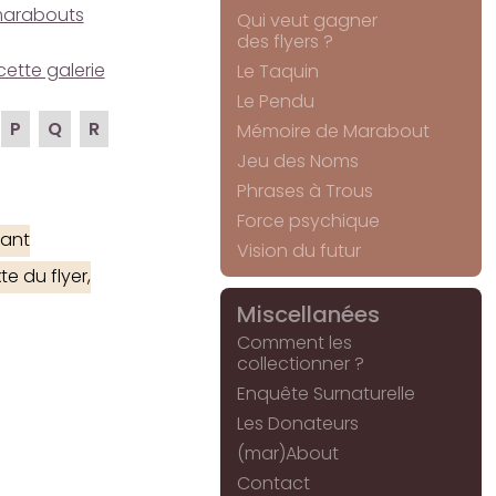
e marabouts
Qui veut gagner
des flyers ?
cette galerie
Le Taquin
Le Pendu
P
Q
R
Mémoire de Marabout
Jeu des Noms
Phrases à Trous
Force psychique
ant
Vision du futur
e du flyer,
Miscellanées
Comment les
collectionner ?
Enquête Surnaturelle
Les Donateurs
(mar)About
Contact