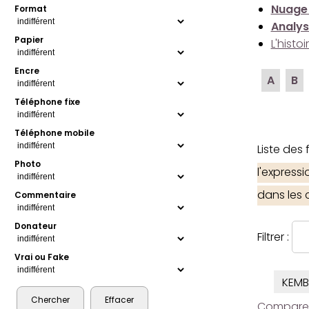
Nuage
Format
Analys
Papier
L'histo
Encre
A
B
Téléphone fixe
Téléphone mobile
Liste des
Photo
l'express
dans les
Commentaire
Donateur
Filtrer :
Vrai ou Fake
KEMB
Comparer l