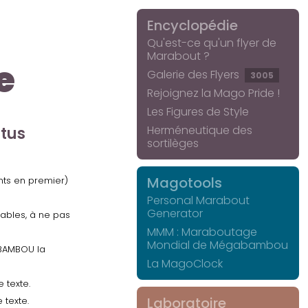
Encyclopédie
Qu'est-ce qu'un flyer de
Marabout ?
e
Galerie des Flyers
3005
Rejoignez la Mago Pride !
Les Figures de Style
Herméneutique des
ctus
sortilèges
Magotools
ents en premier)
Personal Marabout
Generator
uables, à ne pas
MMM : Maraboutage
Mondial de Mégabambou
GABAMBOU la
La MagoClock
 texte.
Laboratoire
 texte.