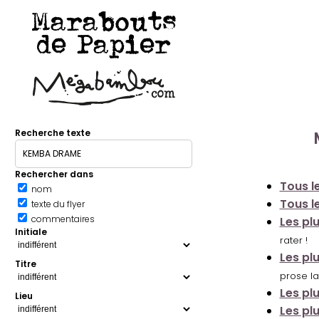
Marabouts
de Papier
Recherche texte
Rechercher dans
Tous le
nom
Tous le
texte du flyer
commentaires
Les pl
Initiale
rater !
Les pl
Titre
prose la
Les pl
Lieu
Les pl