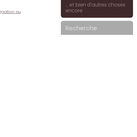
... et bien d'autres choses
encore
igation au
Recherche