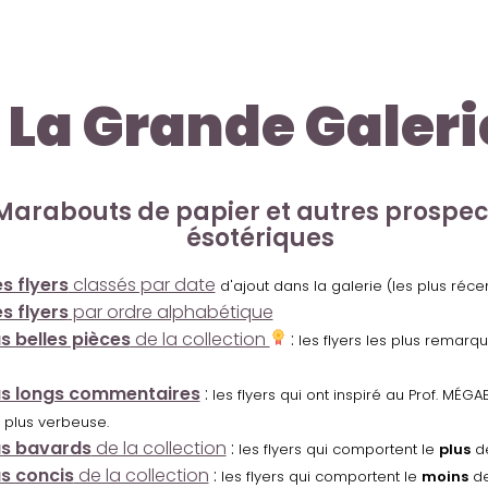
La Grande Galeri
Marabouts de papier et autres prospe
ésotériques
s flyers
classés par date
d'ajout dans la galerie (les plus réc
s flyers
par ordre alphabétique
us belles pièces
de la collection
:
les flyers les plus remarq
us longs commentaires
:
les flyers qui ont inspiré au Prof. MÉ
 plus verbeuse.
us bavards
de la collection
:
les flyers qui comportent le
plus
de
us concis
de la collection
:
les flyers qui comportent le
moins
de