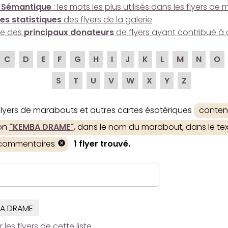
 Sémantique
: les mots les plus utilisés dans les flyers d
es statistiques
des flyers de la galerie
ire des
principaux donateurs
de flyers ayant contribué à 
C
D
E
F
G
H
I
J
K
L
M
N
O
S
T
U
V
W
X
Y
Z
 flyers de marabouts et autres cartes ésotériques
conten
ion
"KEMBA DRAME"
, dans le nom du marabout, dans le text
 commentaires
:
1 flyer trouvé.
A DRAME
es flyers de cette liste