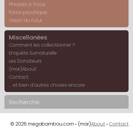
Phrases à Trous
Force psychique
Vision du futur
Miscellanées
Comment les collectionner ?
Enquête Surnaturelle
Les Donateurs
(mar)About
Contact
... et bien d'autres choses encore
Recherche
© 2026 megabambou.com
(mar)
About
Contact
•
•