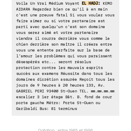
Voila Un Vrai Médium Voyant
EL HADJ
I KEMO
AIDARA Regardez bien ce qu'il à en main
c'est une preuve fatal Si vous voulez vous
faire aimer ou si votre partenaire est
parti avec quelqu'un c'est son domaine
vous serez aimé et votre partenaire
viendra il courra derrière vous comme le
chien derrière son maître il créera entre
vous une entente parfaite sur la base de
l'amour les problèmes qui vous paraissent
désespérés etc... seront résolus
protection contre les mauvais esprits
succès aux examens Réussite dans tous les
domaines dicrétion assurée Reçoit tous les
jours de 9 heures à 20 heures 133, Av.
GABRIEL PERI 93400 St-Ouen TEL. ⊠⊠.⊠⊠.⊠⊠.⊠⊠
escalier 3 1er étage Båt. B. fond de cour
porte gauche Métro: Porte St-Ouen ou
Garibaldi Bus: 81 terminus
Datation : entre 1985 et 1996