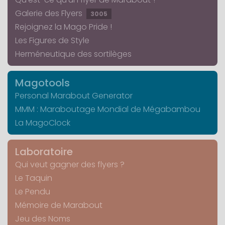
Galerie des Flyers
3005
Rejoignez la Mago Pride !
Les Figures de Style
Herméneutique des sortilèges
Magotools
Personal Marabout Generator
MMM : Maraboutage Mondial de Mégabambou
La MagoClock
Laboratoire
Qui veut gagner des flyers ?
Le Taquin
Le Pendu
Mémoire de Marabout
Jeu des Noms