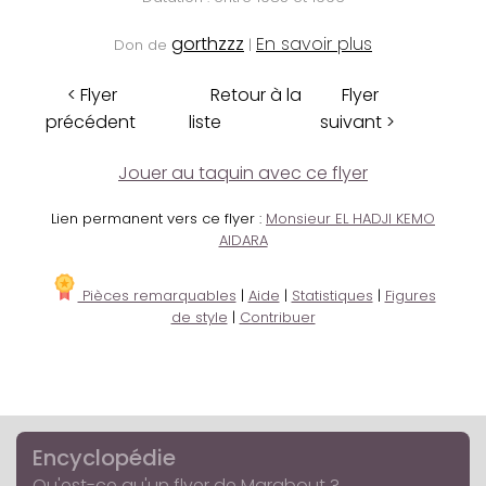
gorthzzz
En savoir plus
Don de
|
< Flyer
Retour à la
Flyer
précédent
liste
suivant >
Jouer au taquin avec ce flyer
Lien permanent vers ce flyer :
Monsieur EL HADJI KEMO
AIDARA
Pièces remarquables
|
Aide
|
Statistiques
|
Figures
de style
|
Contribuer
Encyclopédie
Qu'est-ce qu'un flyer de Marabout ?