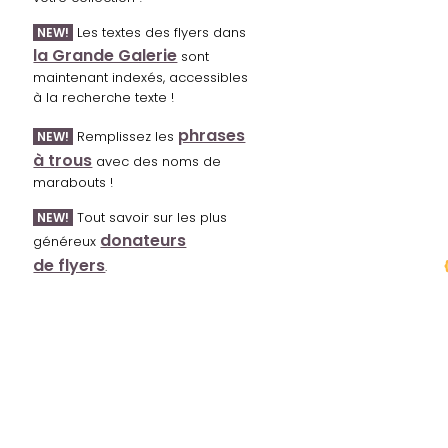
Les textes des flyers dans
NEW!
la Grande Galerie
sont
maintenant indexés, accessibles
à la recherche texte !
phrases
Remplissez les
NEW!
à trous
avec des noms de
marabouts !
Tout savoir sur les plus
NEW!
donateurs
généreux
de flyers
.