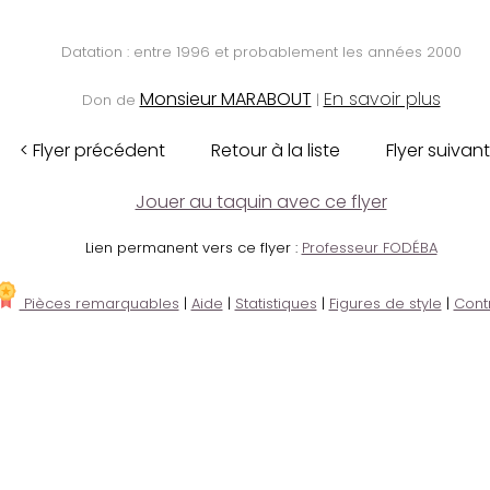
Datation : entre 1996 et probablement les années 2000
Monsieur MARABOUT
En savoir plus
Don de
|
< Flyer précédent
Retour à la liste
Flyer suivant
Jouer au taquin avec ce flyer
Lien permanent vers ce flyer :
Professeur FODÉBA
Pièces remarquables
|
Aide
|
Statistiques
|
Figures de style
|
Cont