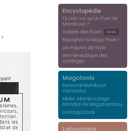
Encyclopédie
Qu'est-ce qu'un flyer de
Marabout ?
Galerie des Flyers
3005
 >
Rejoignez la Mago Pride !
Les Figures de Style
Herméneutique des
sortilèges
Magotools
Personal Marabout
Generator
MMM : Maraboutage
Mondial de Mégabambou
La MagoClock
Laboratoire