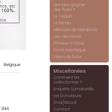
Qui veut gagner
des flyers ?
Le Taquin
Le Pendu
Mémoire de Marabout
Jeu des Noms
Phrases à Trous
Force psychique
Vision du futur
Belgique
Miscellanées
Comment les
collectionner ?
Enquête Surnaturelle
Les Donateurs
(mar)About
 des
Contact