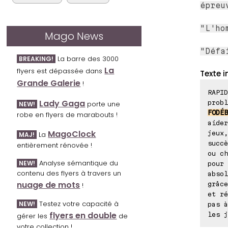
épreu
"L'ho
Mago News
"Défa
La barre des 3000
BREAKING!
La
flyers est dépassée dans
Texte i
Grande Galerie
!
RAPID
Lady Gaga
probl
porte une
NEW!
FODÉB
robe en flyers de marabouts !
aider
MagoClock
jeux,
La
MAJ!
succè
entièrement rénovée !
ou ch
Analyse sémantique du
NEW!
pour 
contenu des flyers à travers un
absol
nuage de mots
grâce
!
et ré
Testez votre capacité à
NEW!
pas à
flyers en double
les j
gérer les
de
votre collection !