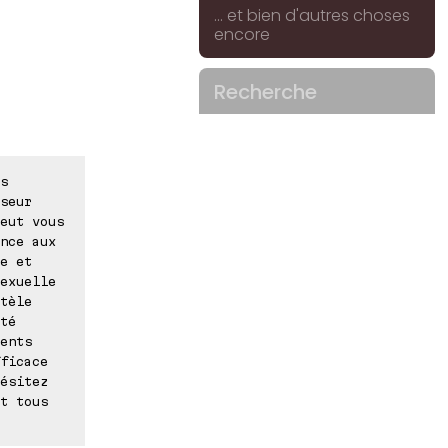
... et bien d'autres choses
encore
Recherche
s
seur
eut vous
nce aux
e et
exuelle
tèle
té
ents
ficace
ésitez
t tous