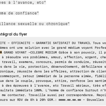
ves à l'avance, etc"
mme de confiance"
illance sexuelle ou chronique"
ntégral du flyer
ITE - EFFICACITE - GARANTIE SATISFAIT DU TRAVAIL Tous vo
èmes ont une solution avec le grand médium voyant Profes
A
GRAND VOYANT -CELEBRE MEDIUM Grâce à son pouvoir, il p
 à résoudre vos problèmes, amour, affection, argent, cha
 travail, examens, concours, permis de conduire, réussit
s dans la vie, protection, désenvoûtement, défaillance s
ronique, réussite dans les affaires, attraction de clien
commerçant, retour immédiat de la personne aimée, fidéli
ue dans le couple, provoque, attire, renforce les sentim
 à des épreuves à l'avance, etc Travail sérieux, très ef
sultats immédiats 100%. L'homme de confiance Surtout n'h
 me contacter. Travaille aussi par correspondance. Reçoi
ours sur RDV de 8h à 20h GSM.: ⊠⊠⊠⊠.⊠⊠.⊠⊠.⊠⊠ - Bruxelles