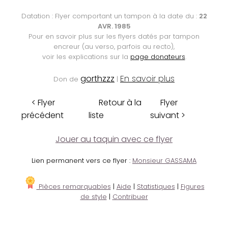
Datation : Flyer comportant un tampon à la date du :
22
AVR. 1985
Pour en savoir plus sur les flyers datés par tampon
encreur (au verso, parfois au recto),
voir les explications sur la
page donateurs
.
gorthzzz
En savoir plus
Don de
|
< Flyer
Retour à la
Flyer
précédent
liste
suivant >
Jouer au taquin avec ce flyer
Lien permanent vers ce flyer :
Monsieur GASSAMA
Pièces remarquables
|
Aide
|
Statistiques
|
Figures
de style
|
Contribuer