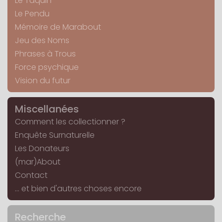
Le Taquin
Le Pendu
Mémoire de Marabout
Jeu des Noms
Phrases à Trous
Force psychique
Vision du futur
Miscellanées
Comment les collectionner ?
Enquête Surnaturelle
Les Donateurs
(mar)About
Contact
... et bien d'autres choses encore
Recherche