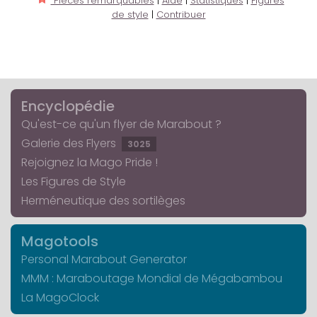
Pièces remarquables
|
Aide
|
Statistiques
|
Figures
de style
|
Contribuer
Encyclopédie
Qu'est-ce qu'un flyer de Marabout ?
Galerie des Flyers
3025
Rejoignez la Mago Pride !
Les Figures de Style
Herméneutique des sortilèges
Magotools
Personal Marabout Generator
MMM : Maraboutage Mondial de Mégabambou
La MagoClock