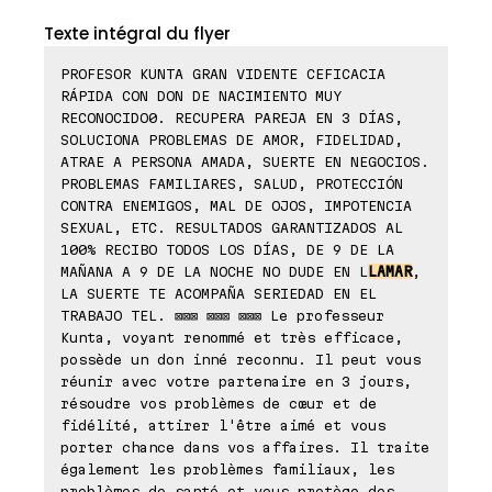
Texte intégral du flyer
PROFESOR KUNTA GRAN VIDENTE CEFICACIA
RÁPIDA CON DON DE NACIMIENTO MUY
RECONOCIDO0. RECUPERA PAREJA EN 3 DÍAS,
SOLUCIONA PROBLEMAS DE AMOR, FIDELIDAD,
ATRAE A PERSONA AMADA, SUERTE EN NEGOCIOS.
PROBLEMAS FAMILIARES, SALUD, PROTECCIÓN
CONTRA ENEMIGOS, MAL DE OJOS, IMPOTENCIA
SEXUAL, ETC. RESULTADOS GARANTIZADOS AL
100% RECIBO TODOS LOS DÍAS, DE 9 DE LA
MAÑANA A 9 DE LA NOCHE NO DUDE EN L
LAMAR
,
LA SUERTE TE ACOMPAÑA SERIEDAD EN EL
TRABAJO TEL. ⊠⊠⊠ ⊠⊠⊠ ⊠⊠⊠ Le professeur
Kunta, voyant renommé et très efficace,
possède un don inné reconnu. Il peut vous
réunir avec votre partenaire en 3 jours,
résoudre vos problèmes de cœur et de
fidélité, attirer l'être aimé et vous
porter chance dans vos affaires. Il traite
également les problèmes familiaux, les
problèmes de santé et vous protège des