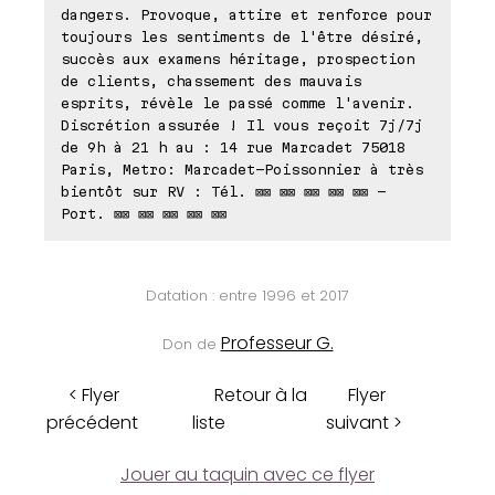
dangers. Provoque, attire et renforce pour
toujours les sentiments de l'être désiré,
succès aux examens héritage, prospection
de clients, chassement des mauvais
esprits, révèle le passé comme l'avenir.
Discrétion assurée ! Il vous reçoit 7j/7j
de 9h à 21 h au : 14 rue Marcadet 75018
Paris, Metro: Marcadet-Poissonnier à très
bientôt sur RV : Tél. ⊠⊠ ⊠⊠ ⊠⊠ ⊠⊠ ⊠⊠ -
Port. ⊠⊠ ⊠⊠ ⊠⊠ ⊠⊠ ⊠⊠
Datation : entre 1996 et 2017
Professeur G.
Don de
< Flyer
Retour à la
Flyer
précédent
liste
suivant >
Jouer au taquin avec ce flyer