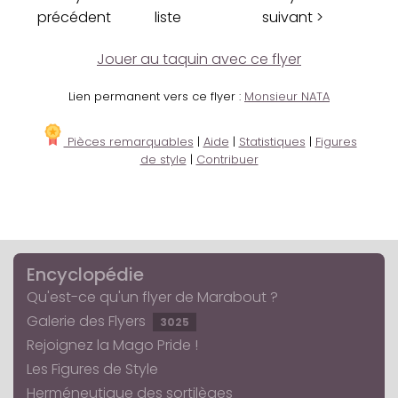
précédent
liste
suivant >
Jouer au taquin avec ce flyer
Lien permanent vers ce flyer :
Monsieur NATA
Pièces remarquables
|
Aide
|
Statistiques
|
Figures
de style
|
Contribuer
Encyclopédie
Qu'est-ce qu'un flyer de Marabout ?
Galerie des Flyers
3025
Rejoignez la Mago Pride !
Les Figures de Style
Herméneutique des sortilèges