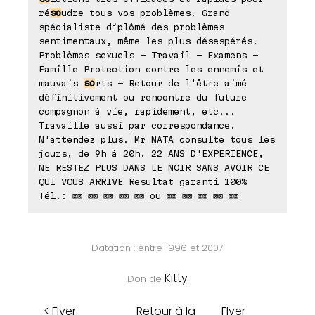
ré
so
udre tous vos problèmes. Grand
spécialiste diplômé des problèmes
sentimentaux, même les plus désespérés.
Problèmes sexuels - Travail - Examens -
Famille Protection contre les ennemis et
mauvais
so
rts - Retour de l'être aimé
définitivement ou rencontre du future
compagnon à vie, rapidement, etc...
Travaille aussi par correspondance.
N'attendez plus. Mr NATA consulte tous les
jours, de 9h à 20h. 22 ANS D'EXPERIENCE,
NE RESTEZ PLUS DANS LE NOIR SANS AVOIR CE
QUI VOUS ARRIVE Resultat garanti 100%
Tél.: ⊠⊠ ⊠⊠ ⊠⊠ ⊠⊠ ⊠⊠ ou ⊠⊠ ⊠⊠ ⊠⊠ ⊠⊠ ⊠⊠
Datation : entre 1996 et 2007
Kitty
Don de
< Flyer
Retour à la
Flyer