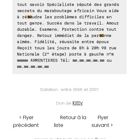
tout savoir Spécialiste réputé des grands
secrets du maraboutage africain Vous aide
à ré
so
udre les problèmes difficiles en
tout genre. Succès dans le travail. Amour
durable. Examens. Protection contre tout
danger. Retour immédiat de la per
so
nne
aimée. Fidélité, réussite entre époux
Reçoit tous les jours de 8h à 20h 98 rue
Nationale (2° étage) porte à gauche n°⊠
⊠⊠⊠⊠⊠ ARMENTIERES Tél: ⊠⊠.⊠⊠.⊠⊠.⊠⊠.⊠⊠ ou
⊠⊠.⊠⊠.⊠⊠.⊠⊠.⊠⊠
Datation : entre 1996 et 2007
Kitty
Don de
< Flyer
Retour à la
Flyer
précédent
liste
suivant >