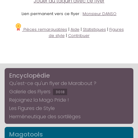
Jouer au taquin avec ce flyer
Lien permanent vers ce flyer :
Monsieur DANSO
Pièces remarquables
|
Aide
|
Statistiques
|
Figures
de style
|
Contribuer
Encyclopédie
Qu'est-ce qu'un flyer de Marabout ?
Galerie des Flyers
3018
Rejoignez la Mago Pride !
Les Figures de Style
Herméneutique des sortilèges
Magotools